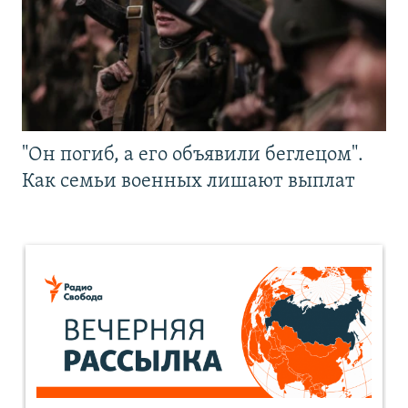
"Он погиб, а его объявили беглецом".
Как семьи военных лишают выплат