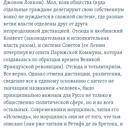
Джоном Локком). Мол, воля общества (куда
отдельные граждане делегируют свою собственную
волю) не нуждается в сложной системе, где разные
ветви власти отделены друг от друга
непреодолимой дистанцией. Отсюда и якобинский
Конвент (законодательная и исполнительная
власть разом), и система Советов (ее Ленин
почерпнул из опыта Парижской Коммуны, которая
создавалась по образцам времен Великой
Французской революции). Отсюда и тоталитаризм.
Все верно. Однако отмена дистанции, различения,
сведение все к единому основанию с ничего не
значащим названием «человек», было
принципиально важным для Руссо не только в
общественно-политической сфере, но и во всех
остальных. Современники морщились, читая его
«Исповедь», но морщились они не от того,
что
там
описано (они уже читали и Ретифа де ла Бретона, и