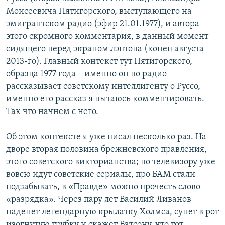
Моисеевича Пятигорского, выступающего на
эмигрантском радио (эфир 21.01.1977), и автора
этого скромного комментария, в данный момент
сидящего перед экраном лэптопа (конец августа
2013-го). Главный контекст тут Пятигорского,
образца 1977 года – именно он по радио
рассказывает советскому интеллигенту о Руссо,
именно его рассказ я пытаюсь комментировать.
Так что начнем с него.
Об этом контексте я уже писал несколько раз. На
дворе вторая половина брежневского правления,
этого советского викторианства; по телевизору уже
вовсю идут советские сериалы, про БАМ стали
подзабывать, в «Правде» можно прочесть слово
«разрядка». Через пару лет Василий Ливанов
наденет легендарную крылатку Холмса, сунет в рот
изогнутую трубку и скажет Ватсону, что тот