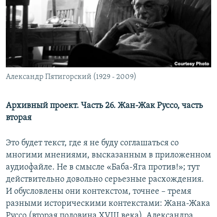
РАСПИСАНИЕ ВЕЩАНИЯ
ПОДПИШИТЕСЬ НА РАССЫЛКУ
СОЦИАЛЬНЫЕ СЕТИ
Александр Пятигорский (1929 - 2009)
Архивный проект. Часть 26. Жан-Жак Руссо, часть
вторая
Все сайты РСЕ/РС
Это будет текст, где я не буду соглашаться со
многими мнениями, высказанным в приложенном
аудиофайле. Не в смысле «Баба-Яга против!»; тут
действительно довольно серьезные расхождения.
И обусловлены они контекстом, точнее – тремя
разными историческими контекстами: Жана-Жака
Руссо (вторая половина XVIII века), Александра