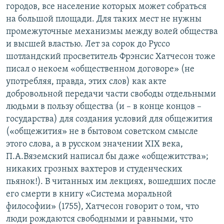
городов, все население которых может собраться
на большой площади. Для таких мест не нужны
промежуточные механизмы между волей общества
и высшей властью. Лет за сорок до Руссо
шотландский просветитель Фрэнсис Хатчесон тоже
писал о некоем «общественном договоре» (не
употребляя, правда, этих слов) как акте
добровольной передачи части свободы отдельными
людьми в пользу общества (и – в конце концов –
государства) для создания условий для общежития
(«общежития» не в бытовом советском смысле
этого слова, а в русском значении XIX века,
П.А.Вяземский написал бы даже «общежитства»;
никаких грозных вахтеров и студенческих
пьянок!). В читанных им лекциях, вошедших после
его смерти в книгу «Система моральной
философии» (1755), Хатчесон говорит о том, что
люди рождаются свободными и равными, что