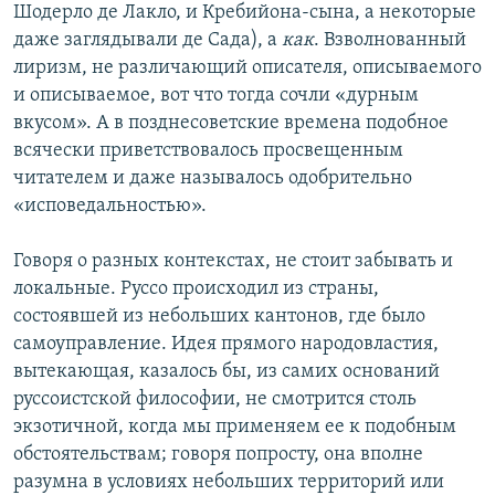
Шодерло де Лакло, и Кребийона-сына, а некоторые
даже заглядывали де Сада), а
как
. Взволнованный
лиризм, не различающий описателя, описываемого
и описываемое, вот что тогда сочли «дурным
вкусом». А в позднесоветские времена подобное
всячески приветствовалось просвещенным
читателем и даже называлось одобрительно
«исповедальностью».
Говоря о разных контекстах, не стоит забывать и
локальные. Руссо происходил из страны,
состоявшей из небольших кантонов, где было
самоуправление. Идея прямого народовластия,
вытекающая, казалось бы, из самих оснований
руссоистской философии, не смотрится столь
экзотичной, когда мы применяем ее к подобным
обстоятельствам; говоря попросту, она вполне
разумна в условиях небольших территорий или