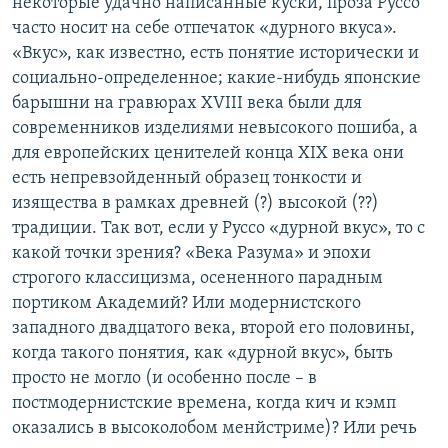
некоторые удачно написанные куски, проза Руссо
часто носит на себе отпечаток «дурного вкуса».
«Вкус», как известно, есть понятие исторически и
социально-определенное; какие-нибудь японские
барышни на гравюрах XVIII века были для
современников изделиями невысокого пошиба, а
для европейских ценителей конца XIX века они
есть непревзойденный образец тонкости и
изящества в рамках древней (?) высокой (??)
традиции. Так вот, если у Руссо «дурной вкус», то с
какой точки зрения? «Века Разума» и эпохи
строгого классицизма, осененного парадным
портиком Академий? Или модернистского
западного двадцатого века, второй его половины,
когда такого понятия, как «дурной вкус», быть
просто не могло (и особенно после – в
постмодернистские времена, когда кич и кэмп
оказались в высоколобом менйстриме)? Или речь