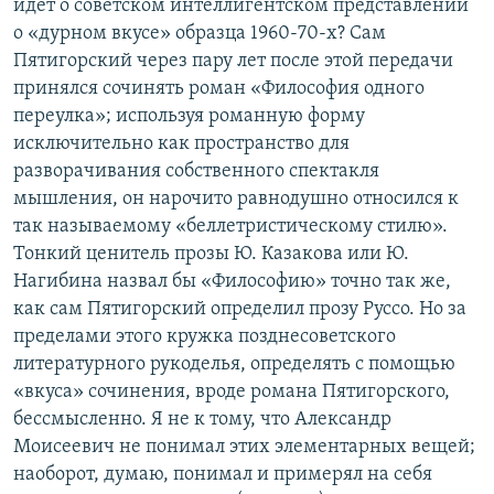
идет о советском интеллигентском представлении
о «дурном вкусе» образца 1960-70-х? Сам
Пятигорский через пару лет после этой передачи
принялся сочинять роман «Философия одного
переулка»; используя романную форму
исключительно как пространство для
разворачивания собственного спектакля
мышления, он нарочито равнодушно относился к
так называемому «беллетристическому стилю».
Тонкий ценитель прозы Ю. Казакова или Ю.
Нагибина назвал бы «Философию» точно так же,
как сам Пятигорский определил прозу Руссо. Но за
пределами этого кружка позднесоветского
литературного рукоделья, определять с помощью
«вкуса» сочинения, вроде романа Пятигорского,
бессмысленно. Я не к тому, что Александр
Моисеевич не понимал этих элементарных вещей;
наоборот, думаю, понимал и примерял на себя