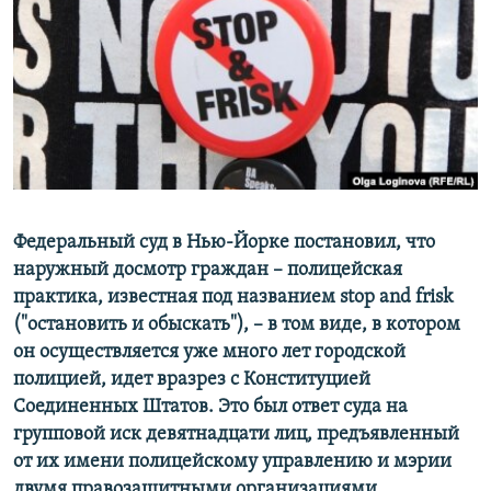
РАСПИСАНИЕ ВЕЩАНИЯ
ПОДПИШИТЕСЬ НА РАССЫЛКУ
СОЦИАЛЬНЫЕ СЕТИ
Федеральный суд в Нью-Йорке постановил, что
Все сайты РСЕ/РС
наружный досмотр граждан – полицейская
практика, известная под названием stop and frisk
("остановить и обыскать"), – в том виде, в котором
он осуществляется уже много лет городской
полицией, идет вразрез с Конституцией
Соединенных Штатов. Это был ответ суда на
групповой иск девятнадцати лиц, предъявленный
от их имени полицейскому управлению и мэрии
двумя правозащитными организациями.