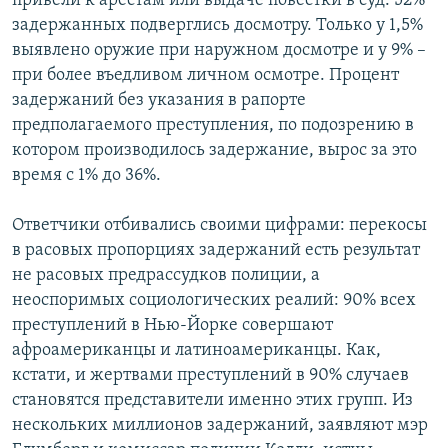
привели к арестам или выдаче повестки в суд. 52%
задержанных подверглись досмотру. Только у 1,5%
выявлено оружие при наружном досмотре и у 9% –
при более въедливом личном осмотре. Процент
задержаний без указания в рапорте
предполагаемого преступления, по подозрению в
котором производилось задержание, вырос за это
время с 1% до 36%.
Ответчики отбивались своими цифрами: перекосы
в расовых пропорциях задержаний есть результат
не расовых предрассудков полиции, а
неоспоримых социологических реалий: 90% всех
преступлений в Нью-Йорке совершают
афроамериканцы и латиноамериканцы. Как,
кстати, и жертвами преступлений в 90% случаев
становятся представители именно этих групп. Из
нескольких миллионов задержаний, заявляют мэр