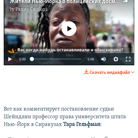
Жители Нью-Йорка о полицейских досмотрах
by
Радио Свобода
No media source currently available
0:00
5:09
Скачать медиафайл
Вот как комментирует постановление судьи
Шейндлин профессор права университета штата
Нью-Йорк в Сиракузах
Тара Гельфман
: