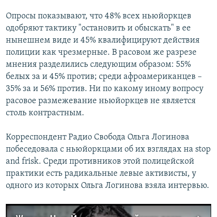
Опросы показывают, что 48% всех ньюйоркцев
одобряют тактику "остановить и обыскать" в ее
нынешнем виде и 45% квалифицируют действия
полиции как чрезмерные. В расовом же разрезе
мнения разделились следующим образом: 55%
белых за и 45% против; среди афроамериканцев –
35% за и 56% против. Ни по какому иному вопросу
расовое размежевание ньюйоркцев не является
столь контрастным.
Корреспондент Радио Свобода Ольга Логинова
побеседовала с ньюйоркцами об их взглядах на stop
and frisk. Среди противников этой полицейской
практики есть радикальные левые активисты, у
одного из которых Ольга Логинова взяла интервью.