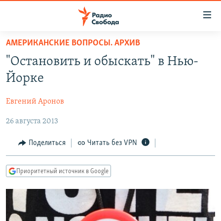
Ссылки
для
упрощенного
АМЕРИКАНСКИЕ ВОПРОСЫ. АРХИВ
ПРОГРАММЫ
доступа
"Остановить и обыскать" в Нью-
ПОДКАСТЫ
Вернуться
Йорке
к
АВТОРСКИЕ ПРОЕКТЫ
основному
Евгений Аронов
ЦИТАТЫ СВОБОДЫ
содержанию
Вернутся
26 августа 2013
МНЕНИЯ
к
КУЛЬТУРА
Поделиться
Читать без VPN
главной
навигации
IDEL.РЕАЛИИ
Вернутся
Приоритетный источник в Google
КАВКАЗ.РЕАЛИИ
к
СЕВЕР.РЕАЛИИ
поиску
СИБИРЬ.РЕАЛИИ