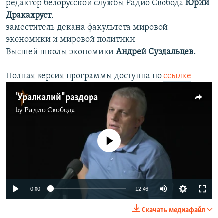
редактор белорусской службы Радио Свобода
Юрий
Дракахруст
,
заместитель декана факультета мировой
экономики и мировой политики
Высшей школы экономики
Андрей Суздальцев.
Полная версия программы доступна по
ссылке
"Уралкалий" раздора
by
Радио Свобода
No media source currently available
0:00
12:46
Скачать медиафайл