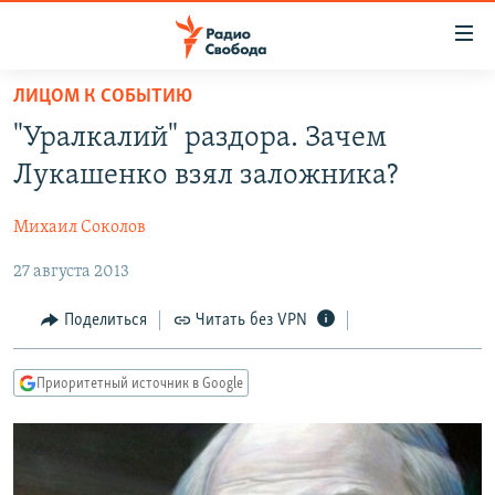
Ссылки
для
упрощенного
ЛИЦОМ К СОБЫТИЮ
ПРОГРАММЫ
доступа
"Уралкалий" раздора. Зачем
ПОДКАСТЫ
Вернуться
Лукашенко взял заложника?
к
АВТОРСКИЕ ПРОЕКТЫ
основному
Михаил Соколов
ЦИТАТЫ СВОБОДЫ
содержанию
Вернутся
27 августа 2013
МНЕНИЯ
к
КУЛЬТУРА
Поделиться
Читать без VPN
главной
навигации
IDEL.РЕАЛИИ
Вернутся
Приоритетный источник в Google
КАВКАЗ.РЕАЛИИ
к
СЕВЕР.РЕАЛИИ
поиску
СИБИРЬ.РЕАЛИИ