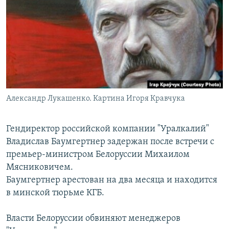
РАСПИСАНИЕ ВЕЩАНИЯ
ПОДПИШИТЕСЬ НА РАССЫЛКУ
СОЦИАЛЬНЫЕ СЕТИ
Александр Лукашенко. Картина Игоря Кравчука
Все сайты РСЕ/РС
Гендиректор российской компании "Уралкалий"
Владислав Баумгертнер задержан после встречи с
премьер-министром Белоруссии Михаилом
Мясниковичем.
Баумгертнер арестован на два месяца и находится
в минской тюрьме КГБ.
Власти Белоруссии обвиняют менеджеров