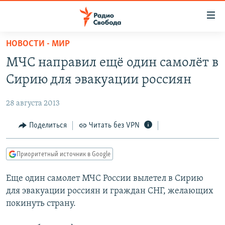
Ссылки
для
упрощенного
НОВОСТИ - МИР
ПРОГРАММЫ
доступа
МЧС направил ещё один самолёт в
ПОДКАСТЫ
Вернуться
Сирию для эвакуации россиян
к
АВТОРСКИЕ ПРОЕКТЫ
основному
28 августа 2013
ЦИТАТЫ СВОБОДЫ
содержанию
Вернутся
МНЕНИЯ
Поделиться
Читать без VPN
к
КУЛЬТУРА
главной
Приоритетный источник в Google
навигации
IDEL.РЕАЛИИ
Вернутся
Еще один самолет МЧС России вылетел в Сирию
КАВКАЗ.РЕАЛИИ
к
для эвакуации россиян и граждан СНГ, желающих
СЕВЕР.РЕАЛИИ
поиску
покинуть страну.
СИБИРЬ.РЕАЛИИ