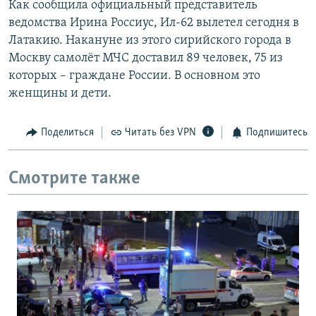
Как сообщила официальный представитель
РАСПИСАНИЕ ВЕЩАНИЯ
ведомства Ирина Россиус, Ил-62 вылетел сегодня в
ПОДПИШИТЕСЬ НА РАССЫЛКУ
Латакию. Накануне из этого сирийского города в
Москву самолёт МЧС доставил 89 человек, 75 из
которых – граждане России. В основном это
СОЦИАЛЬНЫЕ СЕТИ
женщины и дети.
Поделиться
Читать без VPN
Подпишитесь
Все сайты РСЕ/РС
Смотрите также