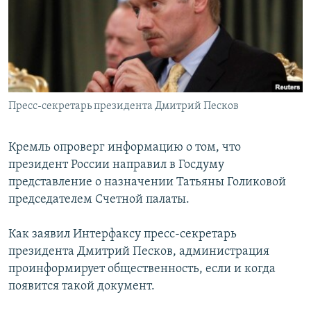
РАСПИСАНИЕ ВЕЩАНИЯ
ПОДПИШИТЕСЬ НА РАССЫЛКУ
СОЦИАЛЬНЫЕ СЕТИ
Пресс-секретарь президента Дмитрий Песков
Кремль опроверг информацию о том, что
президент России направил в Госдуму
Все сайты РСЕ/РС
представление о назначении Татьяны Голиковой
председателем Счетной палаты.
Как заявил Интерфаксу пресс-секретарь
президента Дмитрий Песков, администрация
проинформирует общественность, если и когда
появится такой документ.