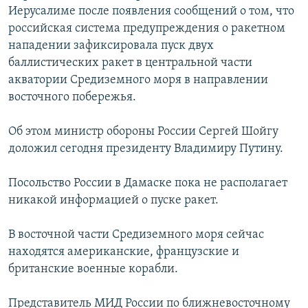
Иерусалиме после появления сообщений о том, что
РАСПИСАНИЕ ВЕЩАНИЯ
российская система предупреждения о ракетном
ПОДПИШИТЕСЬ НА РАССЫЛКУ
нападении зафиксировала пуск двух
баллистических ракет в центральной части
СОЦИАЛЬНЫЕ СЕТИ
акватории Средиземного моря в направлении
восточного побережья.
Об этом министр обороны России Сергей Шойгу
доложил сегодня президенту Владимиру Путину.
Все сайты РСЕ/РС
Посольство России в Дамаске пока не располагает
никакой информацией о пуске ракет.
В восточной части Средиземного моря сейчас
находятся американские, французские и
британские военные корабли.
Представитель МИД России по ближневосточному