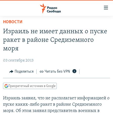
Ссылки
для
упрощенного
НОВОСТИ
ПРОГРАММЫ
доступа
Израиль не имеет данных о пуске
ПОДКАСТЫ
Вернуться
ракет в районе Средиземного
к
АВТОРСКИЕ ПРОЕКТЫ
моря
основному
ЦИТАТЫ СВОБОДЫ
содержанию
03 сентября 2013
Вернутся
МНЕНИЯ
к
Поделиться
Читать без VPN
КУЛЬТУРА
главной
навигации
IDEL.РЕАЛИИ
Приоритетный источник в Google
Вернутся
КАВКАЗ.РЕАЛИИ
к
Израиль заявил, что не располагает информацией о
СЕВЕР.РЕАЛИИ
поиску
пуске каких-либо ракет в районе Средиземного
СИБИРЬ.РЕАЛИИ
моря. Об этом заявил представитель военных в