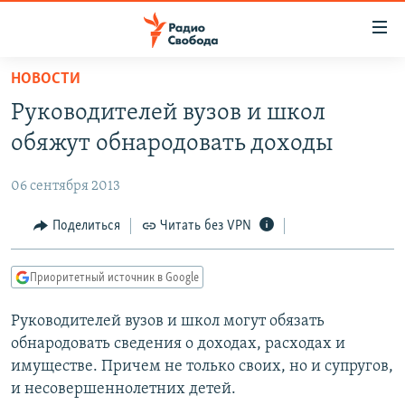
Ссылки
для
упрощенного
НОВОСТИ
ПРОГРАММЫ
доступа
Руководителей вузов и школ
ПОДКАСТЫ
Вернуться
обяжут обнародовать доходы
к
АВТОРСКИЕ ПРОЕКТЫ
основному
06 сентября 2013
ЦИТАТЫ СВОБОДЫ
содержанию
Вернутся
МНЕНИЯ
Поделиться
Читать без VPN
к
КУЛЬТУРА
главной
Приоритетный источник в Google
навигации
IDEL.РЕАЛИИ
Вернутся
Руководителей вузов и школ могут обязать
КАВКАЗ.РЕАЛИИ
к
обнародовать сведения о доходах, расходах и
СЕВЕР.РЕАЛИИ
поиску
имуществе. Причем не только своих, но и супругов,
и несовершеннолетних детей.
СИБИРЬ.РЕАЛИИ