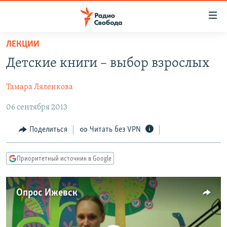
Ссылки
для
упрощенного
ЛЕКЦИИ
ПРОГРАММЫ
доступа
Детские книги – выбор взрослых
ПОДКАСТЫ
Вернуться
к
Тамара Ляленкова
АВТОРСКИЕ ПРОЕКТЫ
основному
06 сентября 2013
ЦИТАТЫ СВОБОДЫ
содержанию
Вернутся
МНЕНИЯ
Поделиться
Читать без VPN
к
КУЛЬТУРА
главной
Приоритетный источник в Google
навигации
IDEL.РЕАЛИИ
Вернутся
КАВКАЗ.РЕАЛИИ
к
Опрос Ижевск
СЕВЕР.РЕАЛИИ
поиску
СИБИРЬ.РЕАЛИИ