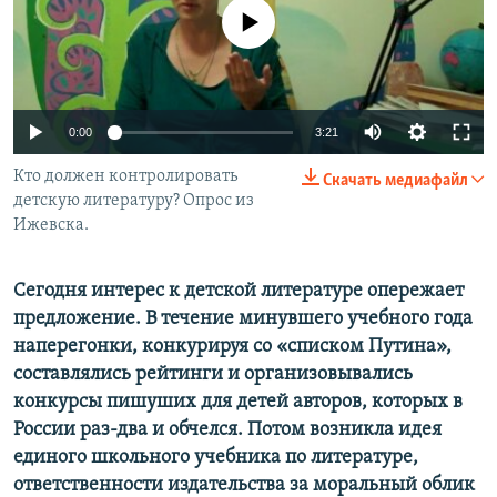
РАСПИСАНИЕ ВЕЩАНИЯ
No media source currently available
ПОДПИШИТЕСЬ НА РАССЫЛКУ
СОЦИАЛЬНЫЕ СЕТИ
0:00
3:21
Кто должен контролировать
Скачать медиафайл
детскую литературу? Опрос из
Ижевска.
Все сайты РСЕ/РС
Сегодня интерес к детской литературе опережает
предложение. В течение минувшего учебного года
наперегонки, конкурируя со «списком Путина»,
составлялись рейтинги и организовывались
конкурсы пишуших для детей авторов, которых в
России раз-два и обчелся. Потом возникла идея
единого школьного учебника по литературе,
ответственности издательства за моральный облик