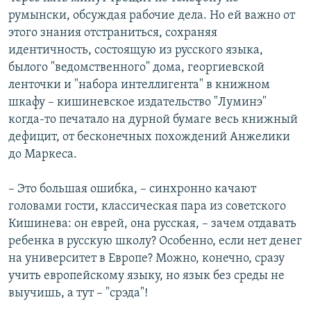
румынски, обсуждая рабочие дела. Но ей важно от
этого знания отстраниться, сохраняя
идентичность, состоящую из русского языка,
былого "ведомственного" дома, георгиевской
ленточки и "набора интеллигента" в книжном
шкафу – кишиневское издательство "Луминэ"
когда-то печатало на дурной бумаге весь книжный
дефицит, от бесконечных похождений Анжелики
до Маркеса.
– Это большая ошибка, – синхронно качают
головами гости, классическая пара из советского
Кишинева: он еврей, она русская, – зачем отдавать
ребенка в русскую школу? Особенно, если нет денег
на университет в Европе? Можно, конечно, сразу
учить европейскому языку, но язык без среды не
выучишь, а тут – "срэда"!