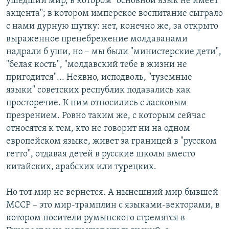
ушедший мир, в котором "основной язык не имеет
акцента"; в котором имперское воспитание сыграло
с нами дурную шутку: нет, конечно же, за открыто
выраженное пренебрежение молдаванами
надрали б уши, но – мы были "министерские дети",
"белая кость", "молдавский тебе в жизни не
пригодится"... Неявно, исподволь, "туземные
языки" советских республик подавались как
просторечие. К ним относились с ласковым
презрением. Ровно таким же, с которым сейчас
относятся к тем, кто не говорит ни на одном
европейском языке, живет за границей в "русском
гетто", отдавая детей в русские школы вместо
китайских, арабских или турецких.
Но тот мир не вернется. А нынешний мир бывшей
МССР – это мир-трамплин с языками-векторами, в
котором носители румынского стремятся в