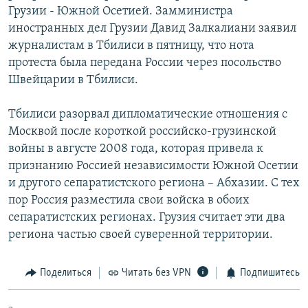
Грузии - Южной Осетией. Замминистра
РАСПИСАНИЕ ВЕЩАНИЯ
иностранных дел Грузии Давид Залкалиани заявил
ПОДПИШИТЕСЬ НА РАССЫЛКУ
журналистам в Тбилиси в пятницу, что нота
протеста была передана России через посольство
СОЦИАЛЬНЫЕ СЕТИ
Швейцарии в Тбилиси.
Тбилиси разорвал дипломатические отношения с
Москвой после короткой российско-грузинской
войны в августе 2008 года, которая привела к
признанию Россией независимости Южной Осетии
Все сайты РСЕ/РС
и другого сепаратистского региона – Абхазии. С тех
пор Россия разместила свои войска в обоих
сепаратистских регионах. Грузия считает эти два
региона частью своей суверенной территории.
Поделиться
Читать без VPN
Подпишитесь