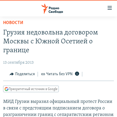
Ссылки
для
упрощенного
НОВОСТИ
ПРОГРАММЫ
доступа
Грузия недовольна договором
ПОДКАСТЫ
Вернуться
Москвы с Южной Осетией о
к
АВТОРСКИЕ ПРОЕКТЫ
границе
основному
ЦИТАТЫ СВОБОДЫ
содержанию
13 сентября 2013
Вернутся
МНЕНИЯ
к
Поделиться
Читать без VPN
КУЛЬТУРА
главной
навигации
IDEL.РЕАЛИИ
Приоритетный источник в Google
Вернутся
КАВКАЗ.РЕАЛИИ
к
МИД Грузии выразил официальный протест России
СЕВЕР.РЕАЛИИ
поиску
в связи с предстоящим подписанием договора о
СИБИРЬ.РЕАЛИИ
разграничении границ с сепаратистским регионом