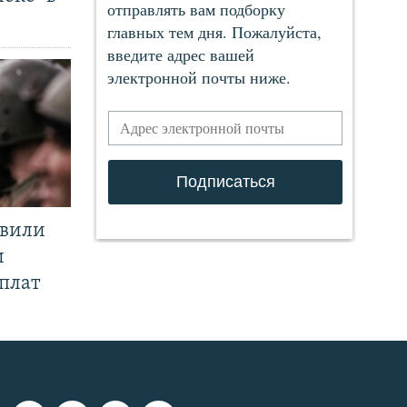
явили
и
плат