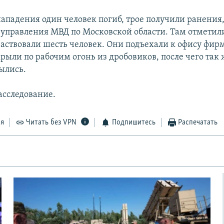
нападения один человек погиб, трое получили ранения,
 управления МВД по Московской области. Там отметили
аствовали шесть человек. Они подъехали к офису фир
рыли по рабочим огонь из дробовиков, после чего так 
ылись.
асследование.
ся
Читать без VPN
Подпишитесь
Распечатать