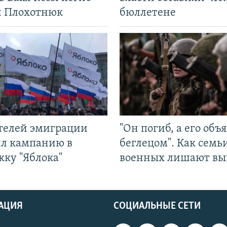
л Плохотнюк
бюллетене
ятелей эмиграции
"Он погиб, а его объ
ил кампанию в
беглецом". Как семь
жку "Яблока"
военных лишают вы
АЦИЯ
СОЦИАЛЬНЫЕ СЕТИ