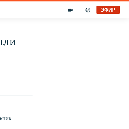
ЭФИР
ыли
льник