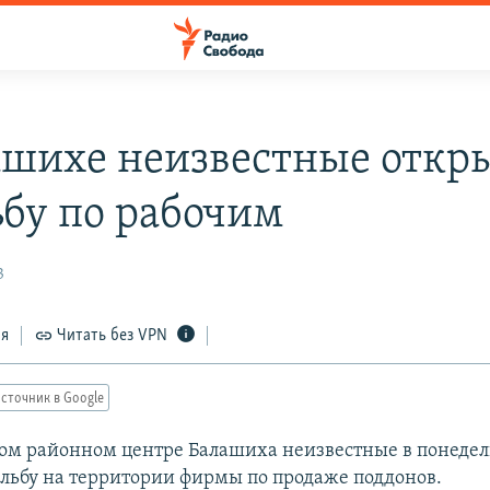
ашихе неизвестные откр
ьбу по рабочим
3
ся
Читать без VPN
сточник в Google
ом районном центре Балашиха неизвестные в понеде
ельбу на территории фирмы по продаже поддонов.