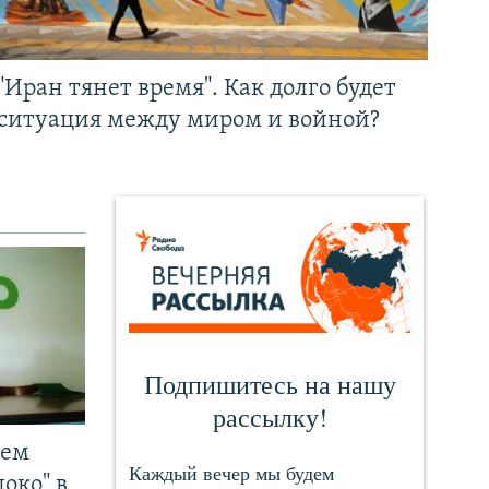
"Иран тянет время". Как долго будет
ситуация между миром и войной?
чем
око" в