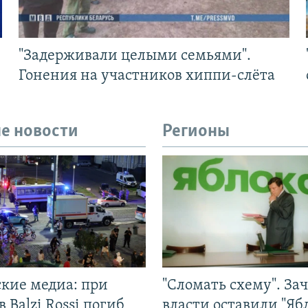
"Задерживали целыми семьями".
Гонения на участников хиппи-слёта
е новости
Регионы
ские медиа: при
"Сломать схему". За
в Balzi Rossi погиб
власти оставили "Ябл