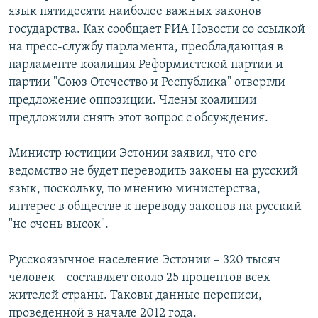
язык пятидесяти наиболее важных законов
РАСПИСАНИЕ ВЕЩАНИЯ
государства. Как сообщает РИА Новости со ссылкой
ПОДПИШИТЕСЬ НА РАССЫЛКУ
на пресс-службу парламента, преобладающая в
парламенте коалиция Реформистской партии и
СОЦИАЛЬНЫЕ СЕТИ
партии "Союз Отечество и Республика" отвергли
предложение оппозиции. Члены коалиции
предложили снять этот вопрос с обсуждения.
Министр юстиции Эстонии заявил, что его
ведомство не будет переводить законы на русский
Все сайты РСЕ/РС
язык, поскольку, по мнению министерства,
интерес в обществе к переводу законов на русский
"не очень высок".
Русскоязычное население Эстонии – 320 тысяч
человек – составляет около 25 процентов всех
жителей страны. Таковы данные переписи,
проведенной в начале 2012 года.