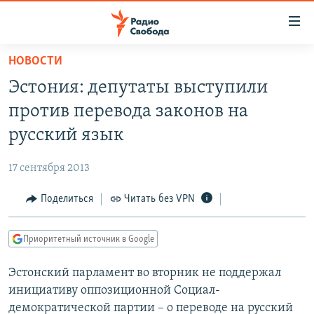
Ссылки
для
упрощенного
НОВОСТИ
ПРОГРАММЫ
доступа
Эстония: депутаты выступили
ПОДКАСТЫ
Вернуться
против перевода законов на
к
АВТОРСКИЕ ПРОЕКТЫ
русский язык
основному
ЦИТАТЫ СВОБОДЫ
содержанию
17 сентября 2013
Вернутся
МНЕНИЯ
к
Поделиться
Читать без VPN
КУЛЬТУРА
главной
навигации
IDEL.РЕАЛИИ
Приоритетный источник в Google
Вернутся
КАВКАЗ.РЕАЛИИ
к
Эстонский парламент во вторник не поддержал
СЕВЕР.РЕАЛИИ
поиску
инициативу оппозиционной Социал-
СИБИРЬ.РЕАЛИИ
демократической партии – о переводе на русский