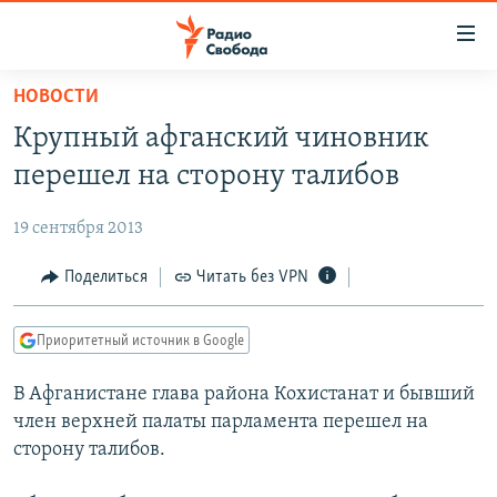
Ссылки
для
упрощенного
НОВОСТИ
ПРОГРАММЫ
доступа
Крупный афганский чиновник
ПОДКАСТЫ
Вернуться
перешел на сторону талибов
к
АВТОРСКИЕ ПРОЕКТЫ
основному
19 сентября 2013
ЦИТАТЫ СВОБОДЫ
содержанию
Вернутся
МНЕНИЯ
Поделиться
Читать без VPN
к
КУЛЬТУРА
главной
Приоритетный источник в Google
навигации
IDEL.РЕАЛИИ
Вернутся
В Афганистане глава района Кохистанат и бывший
КАВКАЗ.РЕАЛИИ
к
член верхней палаты парламента перешел на
СЕВЕР.РЕАЛИИ
поиску
сторону талибов.
СИБИРЬ.РЕАЛИИ