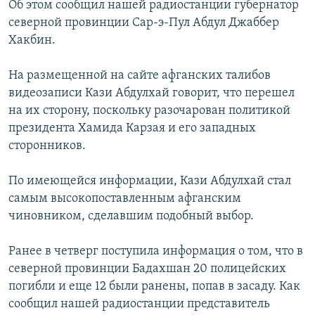
Об этом сообщил нашей радиостанции губернатор
РАСПИСАНИЕ ВЕЩАНИЯ
северной провинции Сар-э-Пул Абдул Джаббер
ПОДПИШИТЕСЬ НА РАССЫЛКУ
Хакбин.
На размещенной на сайте афганских талибов
СОЦИАЛЬНЫЕ СЕТИ
видеозаписи Кази Абдулхай говорит, что перешел
на их сторону, поскольку разочарован политикой
президента Хамида Карзая и его западных
сторонников.
Все сайты РСЕ/РС
По имеющейся информации, Кази Абдулхай стал
самым высокопоставленным афганским
чиновником, сделавшим подобный выбор.
Ранее в четверг поступила информация о том, что в
северной провинции Бадахшан 20 полицейских
погибли и еще 12 были ранены, попав в засаду. Как
сообщил нашей радиостанции представитель