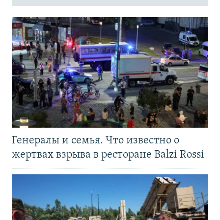
Генералы и семья. Что известно о
жертвах взрыва в ресторане Balzi Rossi