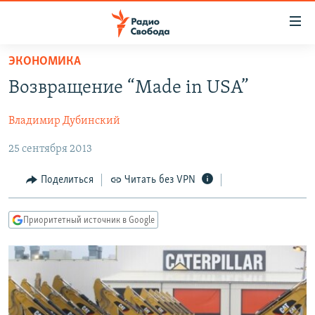
Ссылки
для
упрощенного
ЭКОНОМИКА
ПРОГРАММЫ
доступа
Возвращение “Made in USA”
ПОДКАСТЫ
Вернуться
к
Владимир Дубинский
АВТОРСКИЕ ПРОЕКТЫ
основному
25 сентября 2013
ЦИТАТЫ СВОБОДЫ
содержанию
Вернутся
МНЕНИЯ
Поделиться
Читать без VPN
к
КУЛЬТУРА
главной
Приоритетный источник в Google
навигации
IDEL.РЕАЛИИ
Вернутся
КАВКАЗ.РЕАЛИИ
к
СЕВЕР.РЕАЛИИ
поиску
СИБИРЬ.РЕАЛИИ