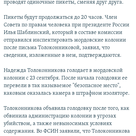
проводят одиночные пикеты, сменяя друг друга.
РАСПИСАНИЕ ВЕЩАНИЯ
ПОДПИШИТЕСЬ НА РАССЫЛКУ
Пикеты будут продолжаться до 20 часов. Член
Совета по правам человека при президенте России
Илья Шаблинский, который в составе комиссии
СОЦИАЛЬНЫЕ СЕТИ
отправился инспектировать мордовские колонии
после письма Толоконниковой, заявил, что
сведения, изложенные в нем, подтверждаются.
Надежда Толоконникова голодает в мордовской
Все сайты РСЕ/РС
колонии с 23 сентября. После начала голодовки ее
перевели в так называемое "безопасное место",
каковым оказалась камера в штрафном изоляторе.
Толоконникова объявила голодовку после того, как
обвинила администрацию колонии в угрозах
убийством, а также невыносимых условиях
содержания. Во ФСИН заявили, что Толоконникова