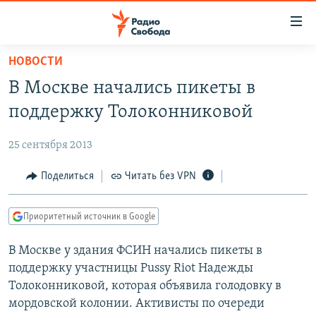
Ссылки
для
упрощенного
НОВОСТИ
ПРОГРАММЫ
доступа
В Москве начались пикеты в
ПОДКАСТЫ
Вернуться
поддержку Толоконниковой
к
АВТОРСКИЕ ПРОЕКТЫ
основному
25 сентября 2013
ЦИТАТЫ СВОБОДЫ
содержанию
Вернутся
МНЕНИЯ
Поделиться
Читать без VPN
к
КУЛЬТУРА
главной
Приоритетный источник в Google
навигации
IDEL.РЕАЛИИ
Вернутся
В Москве у здания ФСИН начались пикеты в
КАВКАЗ.РЕАЛИИ
к
поддержку участницы Pussy Riot Надежды
СЕВЕР.РЕАЛИИ
поиску
Толоконниковой, которая объявила голодовку в
мордовской колонии. Активисты по очереди
СИБИРЬ.РЕАЛИИ