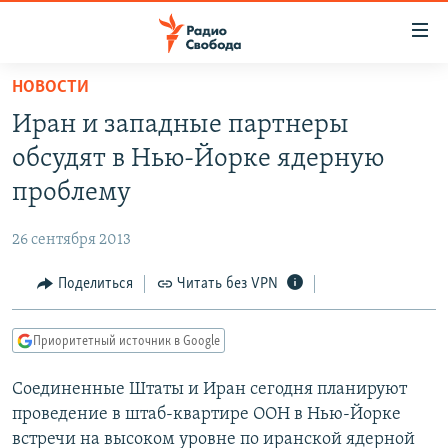
Ссылки
для
упрощенного
НОВОСТИ
ПРОГРАММЫ
доступа
Иран и западные партнеры
ПОДКАСТЫ
Вернуться
обсудят в Нью-Йорке ядерную
к
АВТОРСКИЕ ПРОЕКТЫ
проблему
основному
ЦИТАТЫ СВОБОДЫ
содержанию
26 сентября 2013
Вернутся
МНЕНИЯ
к
Поделиться
Читать без VPN
КУЛЬТУРА
главной
навигации
IDEL.РЕАЛИИ
Приоритетный источник в Google
Вернутся
КАВКАЗ.РЕАЛИИ
к
Соединенные Штаты и Иран сегодня планируют
СЕВЕР.РЕАЛИИ
поиску
проведение в штаб-квартире ООН в Нью-Йорке
СИБИРЬ.РЕАЛИИ
встречи на высоком уровне по иранской ядерной