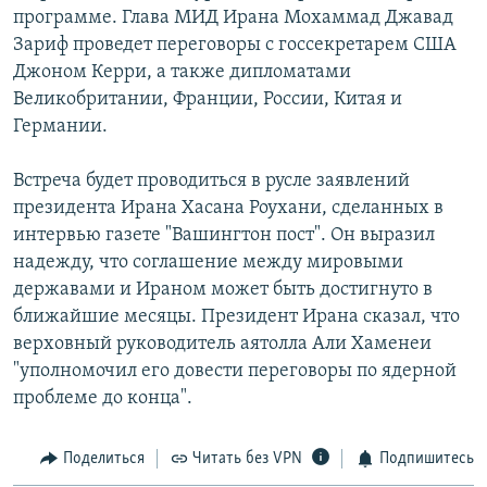
программе. Глава МИД Ирана Мохаммад Джавад
РАСПИСАНИЕ ВЕЩАНИЯ
Зариф проведет переговоры с госсекретарем США
ПОДПИШИТЕСЬ НА РАССЫЛКУ
Джоном Керри, а также дипломатами
Великобритании, Франции, России, Китая и
СОЦИАЛЬНЫЕ СЕТИ
Германии.
Встреча будет проводиться в русле заявлений
президента Ирана Хасана Роухани, сделанных в
интервью газете "Вашингтон пост". Он выразил
надежду, что соглашение между мировыми
Все сайты РСЕ/РС
державами и Ираном может быть достигнуто в
ближайшие месяцы. Президент Ирана сказал, что
верховный руководитель аятолла Али Хаменеи
"уполномочил его довести переговоры по ядерной
проблеме до конца".
Поделиться
Читать без VPN
Подпишитесь