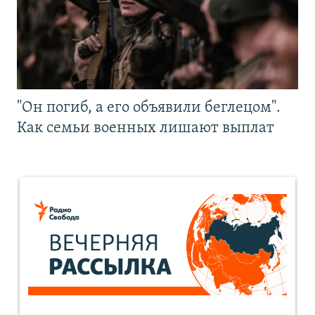
"Он погиб, а его объявили беглецом".
Как семьи военных лишают выплат