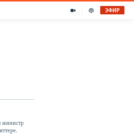
ЭФИР
й министр
иттере.