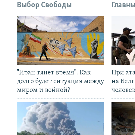
Выбор Свободы
Главны
"Иран тянет время". Как
При ат
долго будет ситуация между
на Белг
миром и войной?
челове