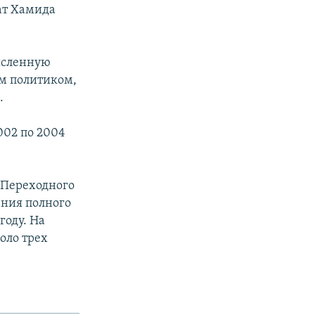
ат Хамида
исленную
м политиком,
.
002 по 2004
я Переходного
ния полного
году. На
оло трех