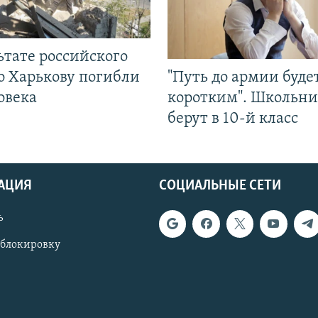
ьтате российского
о Харькову погибли
"Путь до армии буде
овека
коротким". Школьни
берут в 10-й класс
АЦИЯ
СОЦИАЛЬНЫЕ СЕТИ
ь
 блокировку