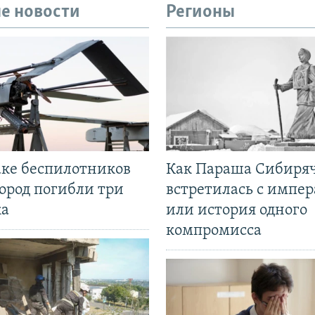
е новости
Регионы
аке беспилотников
Как Параша Сибиря
ород погибли три
встретилась с импе
ка
или история одного
компромисса