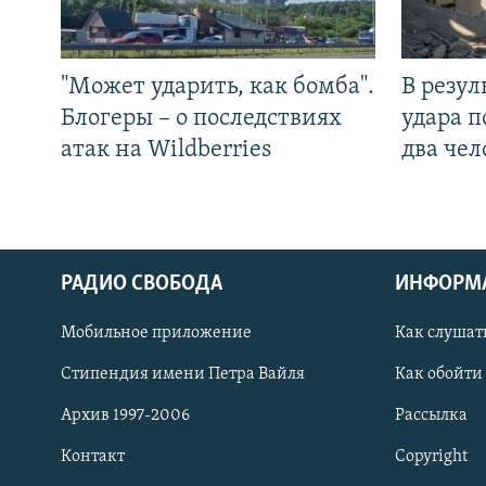
"Может ударить, как бомба".
В резул
Блогеры – о последствиях
удара п
атак на Wildberries
два чел
РАДИО СВОБОДА
ИНФОРМ
Мобильное приложение
Как слушат
СОЦИАЛЬНЫЕ СЕТИ
Стипендия имени Петра Вайля
Как обойти
Архив 1997-2006
Рассылка
Контакт
Copyright