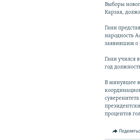
РАСПИСАНИЕ ВЕЩАНИЯ
Выборы новог
ПОДПИШИТЕСЬ НА РАССЫЛКУ
Карзая, должн
Гани предста
народность А
заявившим о 
Гани учился 
год должност
В минувшее во
координацион
суверенитета
президентски
процентов го
Поделить