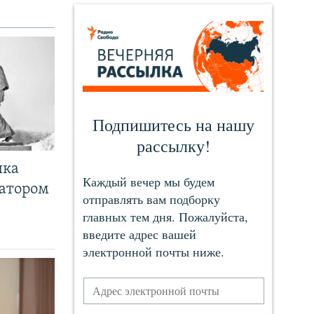
чка
ратором