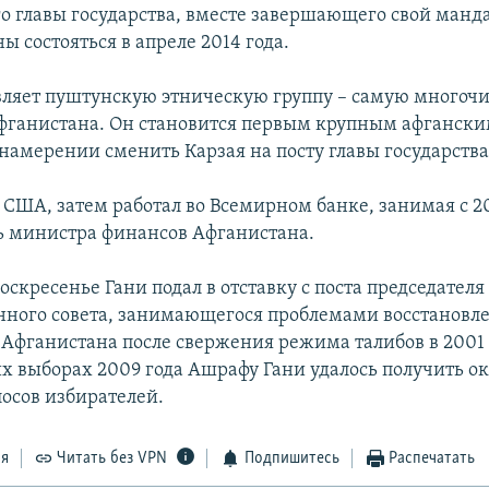
о главы государства, вместе завершающего свой манд
ы состояться в апреле 2014 года.
вляет пуштунскую этническую группу – самую многоч
фганистана. Он становится первым крупным афгански
намерении сменить Карзая на посту главы государства
в США, затем работал во Всемирном банке, занимая с 2
ь министра финансов Афганистана.
скресенье Гани подал в отставку с поста председател
ного совета, занимающегося проблемами восстановле
 Афганистана после свержения режима талибов в 2001 
х выборах 2009 года Ашрафу Гани удалось получить ок
лосов избирателей.
ся
Читать без VPN
Подпишитесь
Распечатать