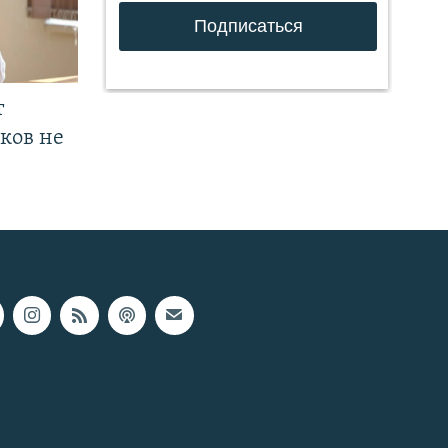
т
ков не