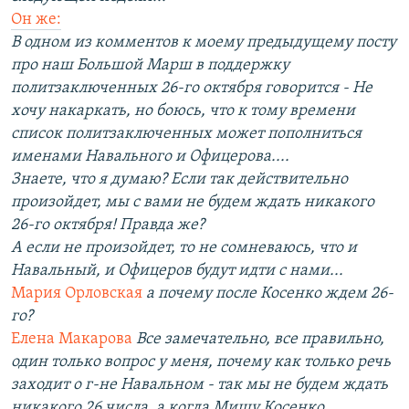
Он же:
В одном из комментов к моему предыдущему посту
про наш Большой Марш в поддержку
политзаключенных 26-го октября говорится - Не
хочу накаркать, но боюсь, что к тому времени
список политзаключенных может пополниться
именами Навального и Офицерова....
Знаете, что я думаю? Если так действительно
произойдет, мы с вами не будем ждать никакого
26-го октября! Правда же?
А если не произойдет, то не сомневаюсь, что и
Навальный, и Офицеров будут идти с нами...
Мария Орловская
а почему после Косенко ждем 26-
го?
Елена Макарова
Все замечательно, все правильно,
один только вопрос у меня, почему как только речь
заходит о г-не Навальном - так мы не будем ждать
никакого 26 числа, а когда Мишу Косенко