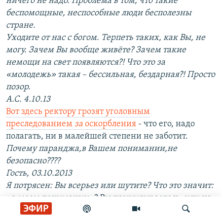
ничего не надо. Проблема в том, что такие
беспомощные, неспособные люди бесполезны
стране.
Уходите от нас с богом. Терпеть таких, как Вы, не
могу. Зачем Вы вообще живёте? Зачем такие
немощи на свет появляются?! Что это за
«молодежь» такая – бессильная, бездарная?! Просто
позор.
А.С. 4.10.13
Вот здесь ректору грозят уголовным
преследованием
за
оскорбления
- что его, надо
полагать, ни в малейшей степени не заботит.
Почему паранджа,в Вашем понимании,не
безопасно????
Гость, 03.10.2013
Я потрясен: Вы всерьез или шутите? Что это значит:
«в моем понимании»? Вы прикидываетесь, или на
ЭФИР
мою страницу сайта заходят умственно