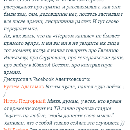
рассуждают про армию, и рассказывают, как они
были там, сям, дедовщины нет, постель застилают
все после армии, дисциплина растет. И тут слово
передают мне.
Ах, как жаль, что на «Первом канале» не бывает
прямого эфира, и ни вы ни я не увидите их лиц в
тот момент, когда я начал говорить про Евгению
Васильеву, про Сердюкова, про генеральские дачи,
про войну в Южной Осетии, про контрактную
армию.
Дискуссия в Facebook Алешковского:
Рустем Адагамов
Вот ты чудак, нашел куда пойти. :-
)
Игорь Подгорный
Митя, думаю, у всех, кто время
от времени ходит на ТВ давно прошла стадия
"ходить на любые, чтобы донести свою мысль".
Удивлен, что с тобой только сейчас это случилось ))