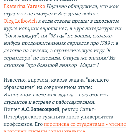
Ekaterina Yaresko
Недавно обнаружила, что мои
студенты не смотрели Звездные войны.
Oleg Leibovich
а если совсем проще: в школьном
курсе истории европы нет; в курс литературы ни
"боги жаждут", ни "93 год" не вошли; сколько-
нибудь продолжительных сериалов про 1789 г. в
детстве на видели, в стратегическую игру "9
термидора" не входили. Откуда же знания? Из
стишков "про большой линкор "Марат"?
Известно, впрочем, какова задача "высшего
образования" на современном этапе:
В конечном счете моя задача – подготовить
студентов к встрече с работодателями.
Пишет
А.С.Запесоцкий
, ректор Санкт-
Петербургского гуманитарного университета
профсоюзов. Его
переписка со студентами - чтение
в высшей степени занимательное
.