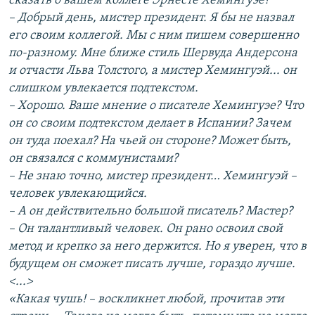
сказать о вашем коллеге Эрнесте Хемингуэе?
– Добрый день, мистер президент. Я бы не назвал
его своим коллегой. Мы с ним пишем совершенно
по-разному. Мне ближе стиль Шервуда Андерсона
и отчасти Льва Толстого, а мистер Хемингуэй... он
слишком увлекается подтекстом.
– Хорошо. Ваше мнение о писателе Хемингуэе? Что
он со своим подтекстом делает в Испании? Зачем
он туда поехал? На чьей он стороне? Может быть,
он связался с коммунистами?
– Не знаю точно, мистер президент… Хемингуэй –
человек увлекающийся.
– А он действительно большой писатель? Мастер?
– Он талантливый человек. Он рано освоил свой
метод и крепко за него держится. Но я уверен, что в
будущем он сможет писать лучше, гораздо лучше.
<...>
«Какая чушь! – воскликнет любой, прочитав эти