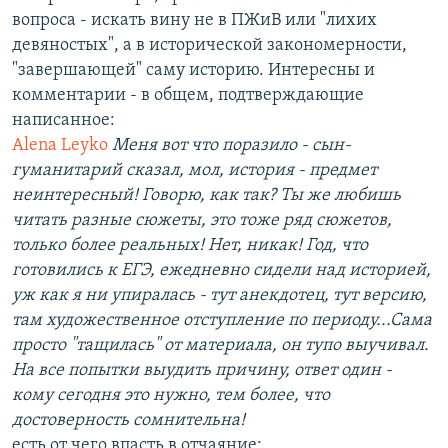
вопроса - искать вину не в ПЖиВ или "лихих
девяностых", а в исторической закономерности,
"завершающей" саму историю. Интересны и
комментарии - в общем, подтверждающие
написанное:
Alena Leyko
Меня вот что поразило - сын-
гуманитарий сказал, мол, история - предмет
неинтересный! Говорю, как так? Ты же любишь
читать разные сюжеты, это тоже ряд сюжетов,
только более реальных! Нет, никак! Год, что
готовились к ЕГЭ, ежедневно сидели над историей,
уж как я ни упиралась - тут анекдотец, тут версию,
там художественное отступление по периоду...Сама
просто "тащилась" от материала, он тупо выучивал.
На все попытки выудить причину, ответ один -
кому сегодня это нужно, тем более, что
достоверность сомнительна!
есть от чего впасть в отчаяние: