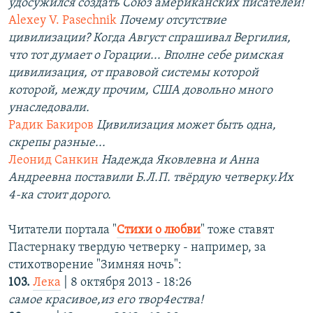
удосужился создать Союз американских писателей!
Alexey V. Pasechnik
Почему отсутствие
цивилизации? Когда Август спрашивал Вергилия,
что тот думает о Горации... Вполне себе римская
цивилизация, от правовой системы которой
которой, между прочим, США довольно много
унаследовали.
Радик Бакиров
Цивилизация может быть одна,
скрепы разные...
Леонид Санкин
Надежда Яковлевна и Анна
Андреевна поставили Б.Л.П. твёрдую четверку.Их
4-ка стоит дорого.
Читатели портала "
Стихи о любви
" тоже ставят
Пастернаку твердую четверку - например, за
стихотворение "Зимняя ночь":
103.
Лека
| 8 октября 2013 - 18:26
самое красивое,из его твор4ества!