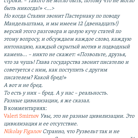
строки. – Такого не могло быть, потому что не могло
быть никогда!» <...>
Но когда Сталин звонит Пастернаку по поводу
Мандельштама, и мы имеем 12 (двенадцать!)
версий этого разговора и целую кучу статей по
этому вопросу, и обсуждаем каждое слово, каждую
интонацию, каждый скрытый мотив и подводный
камень... – никто не скажет: «Позвольте, друзья,
что за чушь! Глава государства звонит писателю и
советуется с ним, как поступить с другим
писателем? Какой бред!»
А вот и не бред.
То есть у них – бред. А у нас – реальность.
Разные цивилизации, я же сказал.
В комментариях:
Valeri Smirnov
Увы, это не разные цивилизации. Это
цивилизация и ее отсутствие.
Nikolay Figanov
Странно, что Рузвельт так и не