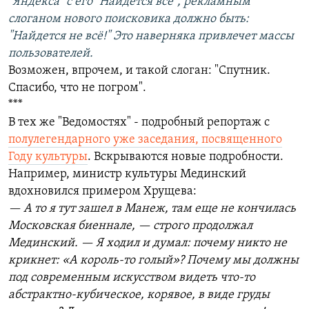
"Яндекса" с его "Найдется всё", рекламным
слоганом нового поисковика должно быть:
"Найдется не всё!" Это наверняка привлечет массы
пользователей.
Возможен, впрочем, и такой слоган: "Спутник.
Спасибо, что не погром".
***
В тех же "Ведомостях" - подробный репортаж с
полулегендарного уже заседания, посвященного
Году культуры
. Вскрываются новые подробности.
Например, министр культуры Мединский
вдохновился примером Хрущева:
— А то я тут зашел в Манеж, там еще не кончилась
Московская биеннале, — строго продолжал
Мединский. — Я ходил и думал: почему никто не
крикнет: «А король-то голый»? Почему мы должны
под современным искусством видеть что-то
абстрактно-кубическое, корявое, в виде груды