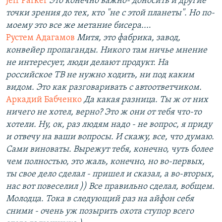
Jeff Parker
Это конечно важно- доносить и другие
точки зрения до тех, кто "не с этой планеты". Но по-
моему это все же метание бисера...
.
Рустем Адагамов
Митя, это фабрика, завод,
конвейер пропаганды. Никого там ничье мнение
не интересует, люди делают продукт. На
российское ТВ не нужно ходить, ни под каким
видом. Это как разговаривать с автоответчиком.
Аркадий Бабченко
Да какая разница. Ты ж от них
ничего не хотел, верно? Это ж они от тебя что-то
хотели. Ну, ок, раз людям надо - не вопрос, я приду
и отвечу на ваши вопросы. И скажу, все, что думаю.
Сами виноваты. Вырежут тебя, конечно, чуть более
чем полностью, это жаль, конечно, но во-первых,
ты свое дело сделал - пришел и сказал, а во-вторых,
нас вот повеселил )) Все правильно сделал, вобщем.
Молодца. Тока в следующий раз на айфон себя
сними - очень уж позырить охота ступор всего