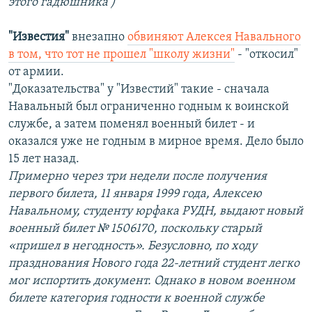
этого гадюшника )
"Известия"
внезапно
обвиняют Алексея Навального
в том, что тот не прошел "школу жизни"
- "откосил"
от армии.
"Доказательства" у "Известий" такие - сначала
Навальный был ограниченно годным к воинской
службе, а затем поменял военный билет - и
оказался уже не годным в мирное время. Дело было
15 лет назад.
Примерно через три недели после получения
первого билета, 11 января 1999 года, Алексею
Навальному, студенту юрфака РУДН, выдают новый
военный билет № 1506170, поскольку старый
«пришел в негодность». Безусловно, по ходу
празднования Нового года 22-летний студент легко
мог испортить документ. Однако в новом военном
билете категория годности к военной службе