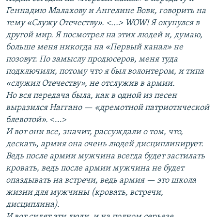
Геннадию Малахову и Ангелине Вовк, говорить на
тему «Служу Отечеству». <...> WOW! Я окунулся в
другой мир. Я посмотрел на этих людей и, думаю,
больше меня никогда на «Первый канал» не
позовут. По замыслу продюсеров, меня туда
подключили, потому что я был волонтером, и типа
«служил Отечеству», не отслужив в армии.
Но вся передача была, как в одной из песен
выразился Наггано — «дремотной патриотической
блевотой».
<...>
И вот они все, значит, рассуждали о том, что,
дескать, армия она очень людей дисциплинирует.
Ведь после армии мужчина всегда будет застилать
кровать, ведь после армии мужчина не будет
опаздывать на встречи, ведь армия — это школа
жизни для мужчины (кровать, встречи,
дисциплина).
И вот сидят эти люди, и на полном серьезе