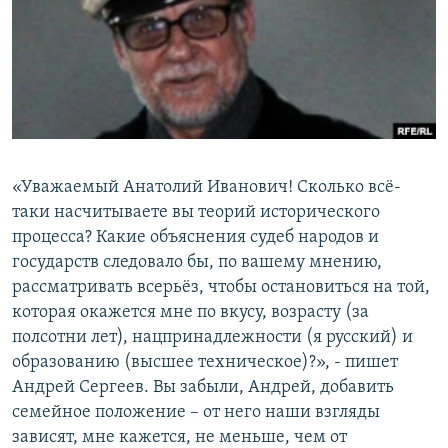
РАСПИСАНИЕ ВЕЩАНИЯ
ПОДПИШИТЕСЬ НА РАССЫЛКУ
СОЦИАЛЬНЫЕ СЕТИ
«Уважаемый Анатолий Иванович! Сколько всё-
таки насчитываете вы теорий исторического
процесса? Какие объяснения судеб народов и
Все сайты РСЕ/РС
государств следовало бы, по вашему мнению,
рассматривать всерьёз, чтобы остановиться на той,
которая окажется мне по вкусу, возрасту (за
полсотни лет), нацпринадлежности (я русский) и
образованию (высшее техническое)?», - пишет
Андрей Сергеев. Вы забыли, Андрей, добавить
семейное положение – от него наши взгляды
зависят, мне кажется, не меньше, чем от