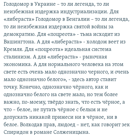
Голодомор в Украине – то ли легенда, то ли
неизбежная издержка индустриализации. Для
«либераста» Голодомор в Бенгалии – то ли легенда,
то ли неизбежная издержка святой войны за
демократию. Для «поцреота» - тьма исходит из
Вашингтона. А для «либераста» - холодом веет из
Кремля. Для «поцреота» идеальная система
сталинизм. А для «либераста» - рыночная
экономика. А для нормального человека на этом
свете есть очень мало однозначно черного, и очень
мало однозначно белого», - здесь автор ставит
точку. Конечно, однозначно чёрного, как и
однозначно белого на свете мало, но тем более
важно, по-моему, твёрдо знать, что есть чёрное, а
что – белое, не путать чёрное с белым и не
допускать никакой примеси ни в чёрное, ни в
белое. Волкодав прав, людоед – нет, как говорит зек
Спиридон в романе Солженицына.