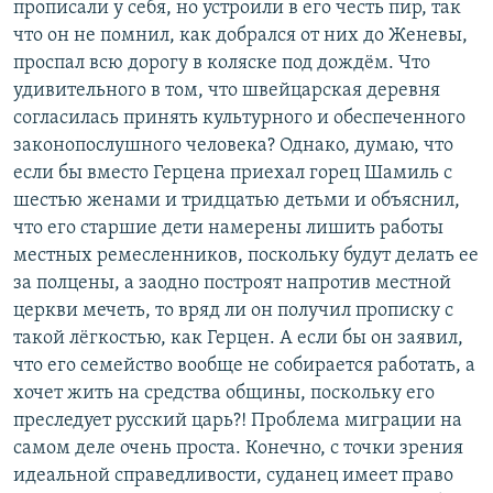
прописали у себя, но устроили в его честь пир, так
что он не помнил, как добрался от них до Женевы,
проспал всю дорогу в коляске под дождём. Что
удивительного в том, что швейцарская деревня
согласилась принять культурного и обеспеченного
законопослушного человека? Однако, думаю, что
если бы вместо Герцена приехал горец Шамиль с
шестью женами и тридцатью детьми и объяснил,
что его старшие дети намерены лишить работы
местных ремесленников, поскольку будут делать ее
за полцены, а заодно построят напротив местной
церкви мечеть, то вряд ли он получил прописку с
такой лёгкостью, как Герцен. А если бы он заявил,
что его семейство вообще не собирается работать, а
хочет жить на средства общины, поскольку его
преследует русский царь?! Проблема миграции на
самом деле очень проста. Конечно, с точки зрения
идеальной справедливости, суданец имеет право