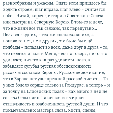
разнообразны и ужасны. Опять всем пришлось бы
ходить строем, шаг вправо, шаг влево – считается
побег. Читай, короче, историю Советского Союза
или смотри на Северную Корею. В том-то и дело,
что в жизни всё так связано, так перепутано…
Целятся в одних, в тех же «понаехавших», а
попадают нет, не в других, это было бы ещё
полбеды – попадают во всех, даже друг в друга – те,
что целятся и палят. Меня, честно говоря, не то что
удивляет, ничего как раз удивительного, а
забавляет сугубая русская обеспокоенность
расовым составом Европы. Русское переживание,
что в Европе нет уже прежней расовой чистоты. То
у них болело сердце только за Гондурас, а теперь – и
за толпу на Елисейских полях – как много в ней не
совсем белых лиц. Такая вот всемирная
отзывчивость и озабоченность русской души. И что
примечательно: мастера слова, кисти, сцены,