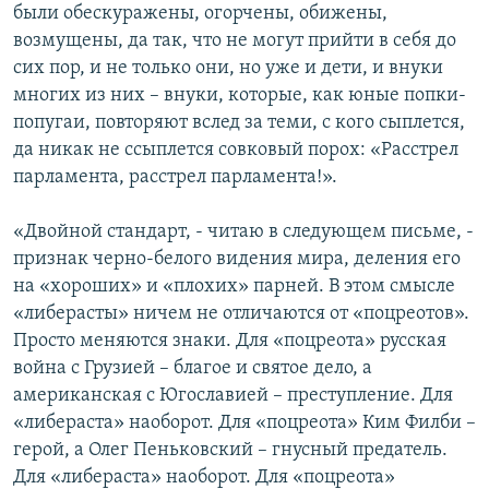
были обескуражены, огорчены, обижены,
возмущены, да так, что не могут прийти в себя до
сих пор, и не только они, но уже и дети, и внуки
многих из них – внуки, которые, как юные попки-
попугаи, повторяют вслед за теми, с кого сыплется,
да никак не ссыплется совковый порох: «Расстрел
парламента, расстрел парламента!».
«Двойной стандарт, - читаю в следующем письме, -
признак черно-белого видения мира, деления его
на «хороших» и «плохих» парней. В этом смысле
«либерасты» ничем не отличаются от «поцреотов».
Просто меняются знаки. Для «поцреота» русская
война с Грузией – благое и святое дело, а
американская с Югославией – преступление. Для
«либераста» наоборот. Для «поцреота» Ким Филби –
герой, а Олег Пеньковский – гнусный предатель.
Для «либераста» наоборот. Для «поцреота»