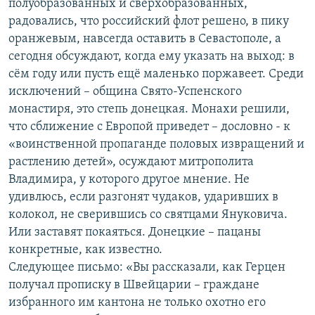
полуобразованных и сверхобразованных,
радовались, что российский флот решено, в пику
оранжевым, навсегда оставить в Севастополе, а
сегодня обсуждают, когда ему указать на выход: в
сём году или пусть ещё маленько поржавеет. Среди
исключений – община Свято-Успенского
монастиря, это степь донецкая. Монахи решили,
что сближение с Европой приведет – дословно - к
«воинственной пропаганде половых извращений и
растлению детей», осуждают митрополита
Владимира, у которого другое мнение. Не
удивлюсь, если разгонят чудаков, ударивших в
колокол, не сверившись со святцами Януковича.
Или заставят покаяться. Донецкие – пацаны
конкретные, как известно.
Следующее письмо: «Вы рассказали, как Герцен
получал прописку в Швейцарии – граждане
избранного им кантона не только охотно его