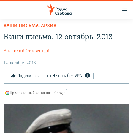
Ссылки
для
упрощенного
ВАШИ ПИСЬМА. АРХИВ
ПРОГРАММЫ
доступа
Ваши письма. 12 октябрь, 2013
ПОДКАСТЫ
Вернуться
к
Анатолий Стреляный
АВТОРСКИЕ ПРОЕКТЫ
основному
12 октября 2013
ЦИТАТЫ СВОБОДЫ
содержанию
Вернутся
МНЕНИЯ
Поделиться
Читать без VPN
к
КУЛЬТУРА
главной
Приоритетный источник в Google
навигации
IDEL.РЕАЛИИ
Вернутся
КАВКАЗ.РЕАЛИИ
к
СЕВЕР.РЕАЛИИ
поиску
СИБИРЬ.РЕАЛИИ