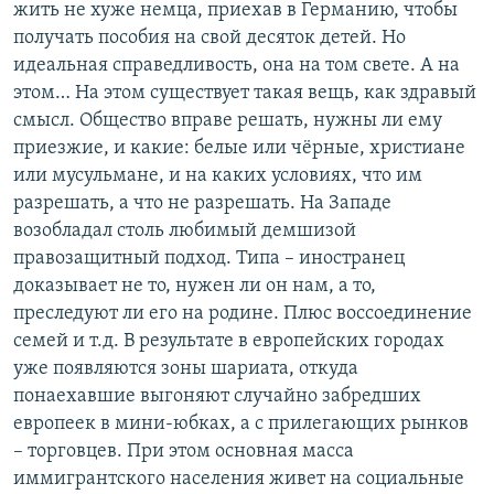
жить не хуже немца, приехав в Германию, чтобы
получать пособия на свой десяток детей. Но
идеальная справедливость, она на том свете. А на
этом… На этом существует такая вещь, как здравый
смысл. Общество вправе решать, нужны ли ему
приезжие, и какие: белые или чёрные, христиане
или мусульмане, и на каких условиях, что им
разрешать, а что не разрешать. На Западе
возобладал столь любимый демшизой
правозащитный подход. Типа – иностранец
доказывает не то, нужен ли он нам, а то,
преследуют ли его на родине. Плюс воссоединение
семей и т.д. В результате в европейских городах
уже появляются зоны шариата, откуда
понаехавшие выгоняют случайно забредших
европеек в мини-юбках, а с прилегающих рынков
– торговцев. При этом основная масса
иммигрантского населения живет на социальные