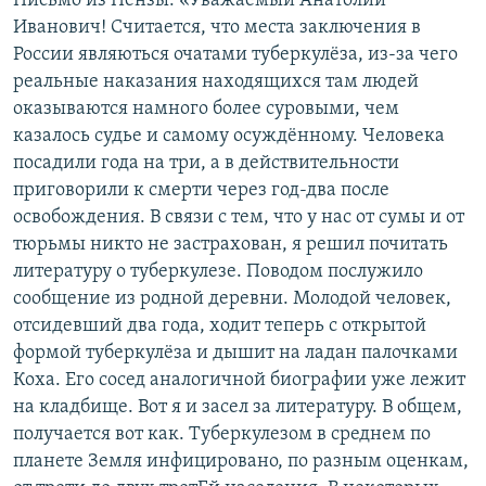
Письмо из Пензы: «Уважаемый Анатолий
Иванович! Считается, что места заключения в
России являються очатами туберкулёза, из-за чего
реальные наказания находящихся там людей
оказываются намного более суровыми, чем
казалось судье и самому осуждённому. Человека
посадили года на три, а в действительности
приговорили к смерти через год-два после
освобождения. В связи с тем, что у нас от сумы и от
тюрьмы никто не застрахован, я решил почитать
литературу о туберкулезе. Поводом послужило
сообщение из родной деревни. Молодой человек,
отсидевший два года, ходит теперь с открытой
формой туберкулёза и дышит на ладан палочками
Коха. Его сосед аналогичной биографии уже лежит
на кладбище. Вот я и засел за литературу. В общем,
получается вот как. Туберкулезом в среднем по
планете Земля инфицировано, по разным оценкам,