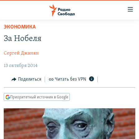
Ссылки
для
упрощенного
ЭКОНОМИКА
ПРОГРАММЫ
доступа
За Нобеля
ПОДКАСТЫ
Вернуться
к
Сергей Джанян
АВТОРСКИЕ ПРОЕКТЫ
основному
13 октября 2014
ЦИТАТЫ СВОБОДЫ
содержанию
Вернутся
МНЕНИЯ
Поделиться
Читать без VPN
к
КУЛЬТУРА
главной
Приоритетный источник в Google
навигации
IDEL.РЕАЛИИ
Вернутся
КАВКАЗ.РЕАЛИИ
к
СЕВЕР.РЕАЛИИ
поиску
СИБИРЬ.РЕАЛИИ