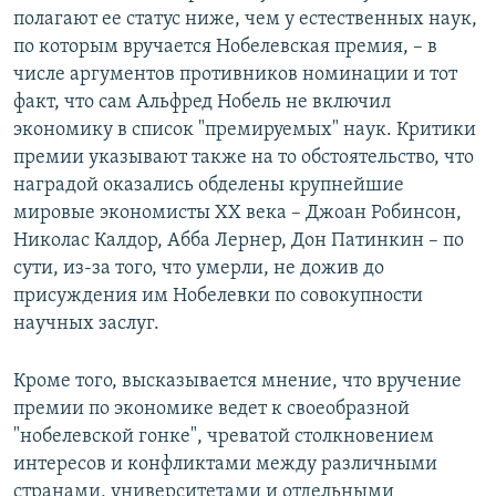
полагают ее статус ниже, чем у естественных наук,
по которым вручается Нобелевская премия, – в
числе аргументов противников номинации и тот
факт, что сам Альфред Нобель не включил
экономику в список "премируемых" наук. Критики
премии указывают также на то обстоятельство, что
наградой оказались обделены крупнейшие
мировые экономисты XX века – Джоан Робинсон,
Николас Калдор, Абба Лернер, Дон Патинкин – по
сути, из-за того, что умерли, не дожив до
присуждения им Нобелевки по совокупности
научных заслуг.
Кроме того, высказывается мнение, что вручение
премии по экономике ведет к своеобразной
"нобелевской гонке", чреватой столкновением
интересов и конфликтами между различными
странами, университетами и отдельными