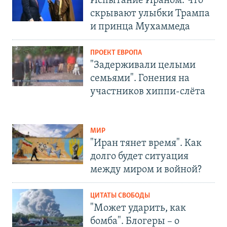
Испытание Ираном. Что
скрывают улыбки Трампа
и принца Мухаммеда
ПРОЕКТ ЕВРОПА
"Задерживали целыми
семьями". Гонения на
участников хиппи-слёта
МИР
"Иран тянет время". Как
долго будет ситуация
между миром и войной?
ЦИТАТЫ СВОБОДЫ
"Может ударить, как
бомба". Блогеры – о