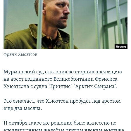
РАСПИСАНИЕ ВЕЩАНИЯ
ПОДПИШИТЕСЬ НА РАССЫЛКУ
СОЦИАЛЬНЫЕ СЕТИ
Фрэнк Хьюэтсон
Все сайты РСЕ/РС
Мурманский суд отклонил во вторник апелляцию
на арест подданного Великобритании Фрэнсиса
Хьюэтсона с судна "Гринпис" "Арктик Санрайз".
Это означает, что Хьюэтсон пробудет под арестом
еще два месяца.
11 октября такое же решение было вынесено по
апелляционным жалобам другим членам экипажа