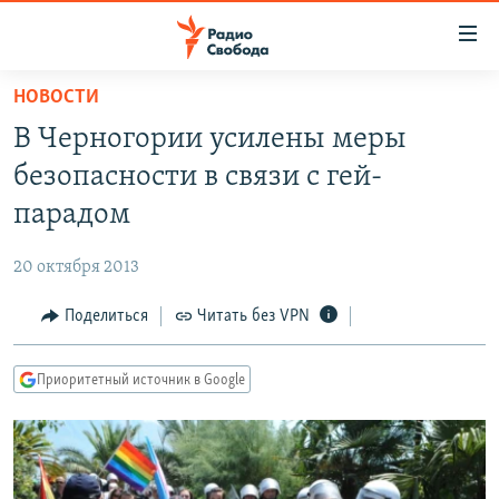
Ссылки
для
упрощенного
НОВОСТИ
ПРОГРАММЫ
доступа
В Черногории усилены меры
ПОДКАСТЫ
Вернуться
безопасности в связи с гей-
к
АВТОРСКИЕ ПРОЕКТЫ
парадом
основному
ЦИТАТЫ СВОБОДЫ
содержанию
20 октября 2013
Вернутся
МНЕНИЯ
к
Поделиться
Читать без VPN
КУЛЬТУРА
главной
навигации
IDEL.РЕАЛИИ
Приоритетный источник в Google
Вернутся
КАВКАЗ.РЕАЛИИ
к
СЕВЕР.РЕАЛИИ
поиску
СИБИРЬ.РЕАЛИИ