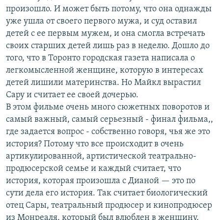
произошло. И может быть потому, что она однажды
уже ушла от своего первого мужа, и суд оставил
детей с ее первым мужем, и она смогла встречать
своих старших детей лишь раз в неделю. Дошло до
того, что в Торонто городская газета написала о
легкомысленной женщине, которую в интересах
детей лишили материнства. Но Майкл вырастил
Сару и считает ее своей дочерью.
В этом фильме очень много сюжетных поворотов и
самый важный, самый серьезный - финал фильма,,
где задается вопрос - собственно говоря, чья же это
история? Потому что все происходит в очень
артикулированной, артистической театрально-
продюсерской семье и каждый считает, что
история, которая произошла с Дианой — это по
сути дела его история. Так считает биологический
отец Сары, театральный продюсер и кинопродюсер
из Монреаля, который был влюблен в женщину,