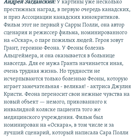
Андрей Загданский:
У картины уже несколько
престижных наград, в первую очередь канадских,
и приз Ассоциации канадских кинокритиков.
Фильм этот не первый у Сарры Полли, она автор
сценария и режиссер фильма, номинированного
на «Оскар», о паре пожилых людей. Героя зовут
Грант, героиню Феона. У Феоны болезнь
Альцгеймера, и она оказывается в больнице
навсегда. Для ее мужа Гранта начинается иная,
очень трудная жизнь. Но трудности не
исчерпываются только болезнью Феоны, которую
играет замечательная - великая! - актриса Джулия
Кристи. Феона переносит свои нежные чувства на
новый объект — немого, прикованного к
инвалидной коляске пациента того же
медицинского учреждения. Фильм был
номинирован на «Оскара», в том числе и за
лучший сценарий, который написала Сара Полли