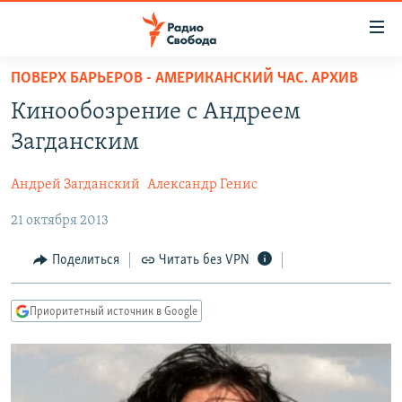
Ссылки
для
упрощенного
ПОВЕРХ БАРЬЕРОВ - АМЕРИКАНСКИЙ ЧАС. АРХИВ
ПРОГРАММЫ
доступа
Кинообозрение с Андреем
ПОДКАСТЫ
Вернуться
Загданским
к
АВТОРСКИЕ ПРОЕКТЫ
основному
Андрей Загданский
Александр Генис
ЦИТАТЫ СВОБОДЫ
содержанию
Вернутся
21 октября 2013
МНЕНИЯ
к
КУЛЬТУРА
Поделиться
Читать без VPN
главной
навигации
IDEL.РЕАЛИИ
Вернутся
Приоритетный источник в Google
КАВКАЗ.РЕАЛИИ
к
СЕВЕР.РЕАЛИИ
поиску
СИБИРЬ.РЕАЛИИ