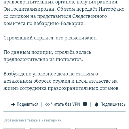
правоохранительных органов, получил ранения.
РАСПИСАНИЕ ВЕЩАНИЯ
Он госпитализирован. Об этом передаёт Интерфакс
ПОДПИШИТЕСЬ НА РАССЫЛКУ
со ссылкой на представителя Следственного
комитета по Кабардино-Балкарии.
СОЦИАЛЬНЫЕ СЕТИ
Стрелявший скрылся, его разыскивают.
По данным полиции, стрельба велась
предположительно из пистолетов.
Все сайты РСЕ/РС
Возбуждено уголовное дело по статьям о
незаконном обороте оружия и посягательстве на
жизнь сотрудника правоохранительных органов.
Поделиться
Читать без VPN
Подпишитесь
Этот контент также в категориях