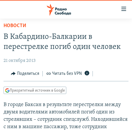
Ссылки
для
упрощенного
НОВОСТИ
ПРОГРАММЫ
доступа
В Кабардино-Балкарии в
ПОДКАСТЫ
Вернуться
перестрелке погиб один человек
к
АВТОРСКИЕ ПРОЕКТЫ
основному
21 октября 2013
ЦИТАТЫ СВОБОДЫ
содержанию
Вернутся
МНЕНИЯ
Поделиться
Читать без VPN
к
КУЛЬТУРА
главной
Приоритетный источник в Google
навигации
IDEL.РЕАЛИИ
Вернутся
В городе Баксан в результате перестрелки между
КАВКАЗ.РЕАЛИИ
к
двумя водителями автомобилей погиб один из
СЕВЕР.РЕАЛИИ
поиску
стрелявших – сотрудник спецслужб. Находившийся
с ним в машине пассажир, тоже сотрудник
СИБИРЬ.РЕАЛИИ