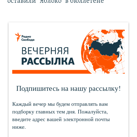
оставили "Яблоко" в бюллетене