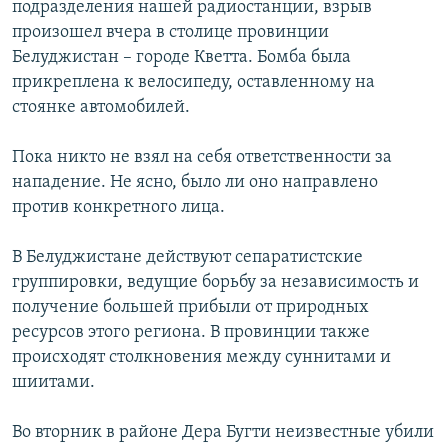
подразделения нашей радиостанции, взрыв
РАСПИСАНИЕ ВЕЩАНИЯ
произошел вчера в столице провинции
ПОДПИШИТЕСЬ НА РАССЫЛКУ
Белуджистан – городе Кветта. Бомба была
прикреплена к велосипеду, оставленному на
стоянке автомобилей.
СОЦИАЛЬНЫЕ СЕТИ
Пока никто не взял на себя ответственности за
нападение. Не ясно, было ли оно направлено
против конкретного лица.
Все сайты РСЕ/РС
В Белуджистане действуют сепаратистские
группировки, ведущие борьбу за независимость и
получение большей прибыли от природных
ресурсов этого региона. В провинции также
происходят столкновения между суннитами и
шиитами.
Во вторник в районе Дера Бугти неизвестные убили