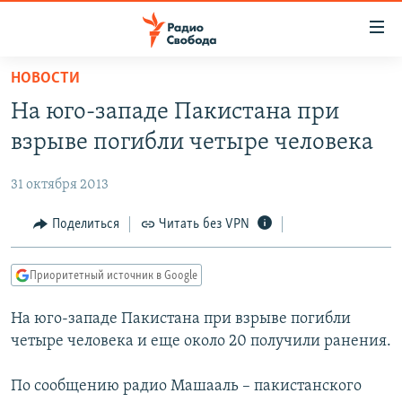
Ссылки
для
упрощенного
НОВОСТИ
ПРОГРАММЫ
доступа
На юго-западе Пакистана при
ПОДКАСТЫ
Вернуться
взрыве погибли четыре человека
к
АВТОРСКИЕ ПРОЕКТЫ
основному
31 октября 2013
ЦИТАТЫ СВОБОДЫ
содержанию
Вернутся
МНЕНИЯ
Поделиться
Читать без VPN
к
КУЛЬТУРА
главной
Приоритетный источник в Google
навигации
IDEL.РЕАЛИИ
Вернутся
На юго-западе Пакистана при взрыве погибли
КАВКАЗ.РЕАЛИИ
к
четыре человека и еще около 20 получили ранения.
СЕВЕР.РЕАЛИИ
поиску
По сообщению радио Машааль – пакистанского
СИБИРЬ.РЕАЛИИ