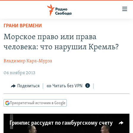
Ссылки
для
упрощенного
ГРАНИ ВРЕМЕНИ
ПРОГРАММЫ
доступа
Морское право или права
ПОДКАСТЫ
Вернуться
человека: что нарушил Кремль?
к
АВТОРСКИЕ ПРОЕКТЫ
основному
Владимир Кара-Мурза
ЦИТАТЫ СВОБОДЫ
содержанию
Вернутся
06 ноября 2013
МНЕНИЯ
к
КУЛЬТУРА
Поделиться
Читать без VPN
главной
навигации
IDEL.РЕАЛИИ
Вернутся
Приоритетный источник в Google
КАВКАЗ.РЕАЛИИ
к
СЕВЕР.РЕАЛИИ
поиску
Гринпис рассудят по гамбургскому счету
СИБИРЬ.РЕАЛИИ