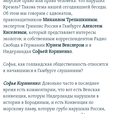
Морское право или права человека: что нарушил
Кремль? Такова тема нашей сегодняшней беседы.
Об этом мы говорим с адвокатом,
правозащитником
Михаилом Трепашкиным
;
экспертом Гринпис Россия в Гамбурге
Алексеем
Киселевым
, который представляет интересы
экологов; и собственным корреспондентом Радио
Свобода в Германии
Юрием Векслером
и в
Нидерландах
Софьей Корниенко
.
Софья, как голландская общественность относится
к начавшимся в Гамбурге слушаниям?
Софья Корниенко:
Довольно часто в последнее
время есть комментарии, что вот есть Венская
конвенция, которую Нидерланды нарушили в
истории в Бородиным, и есть Конвенция по
морскому плаву, которую грубо нарушила Россия,