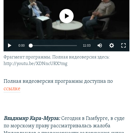
РАСПИСАНИЕ ВЕЩАНИЯ
ПОДПИШИТЕСЬ НА РАССЫЛКУ
No media source currently available
СОЦИАЛЬНЫЕ СЕТИ
0:00
11:03
Фрагмент программы. Полная видеоверсия здесь:
http://youtu.be/XDNncURX7mg
Все сайты РСЕ/РС
Полная видеоверсия программы доступна по
ссылке
Владимир Кара-Мурза:
Сегодня в Гамбурге, в суде
по морскому праву рассматривалась жалоба