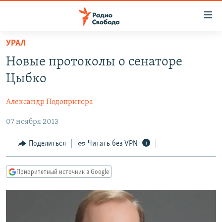
Ссылки
для
упрощенного
УРАЛ
ПРОГРАММЫ
доступа
Новые протоколы о сенаторе
ПОДКАСТЫ
Вернуться
Цыбко
к
АВТОРСКИЕ ПРОЕКТЫ
основному
Александр Подопригора
ЦИТАТЫ СВОБОДЫ
содержанию
Вернутся
07 ноября 2013
МНЕНИЯ
к
КУЛЬТУРА
Поделиться
Читать без VPN
главной
навигации
IDEL.РЕАЛИИ
Вернутся
Приоритетный источник в Google
КАВКАЗ.РЕАЛИИ
к
СЕВЕР.РЕАЛИИ
поиску
СИБИРЬ.РЕАЛИИ