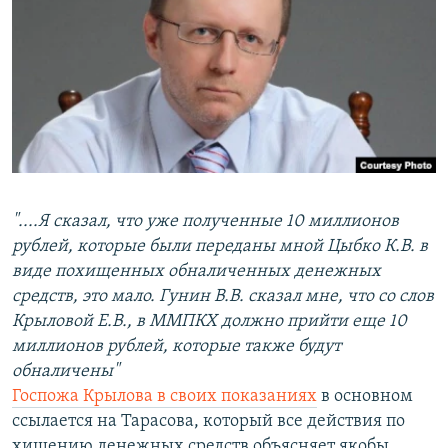
РАСПИСАНИЕ ВЕЩАНИЯ
ПОДПИШИТЕСЬ НА РАССЫЛКУ
СОЦИАЛЬНЫЕ СЕТИ
"....Я сказал, что уже полученные 10 миллионов
Все сайты РСЕ/РС
рублей, которые были переданы мной Цыбко К.В. в
виде похищенных обналиченных денежных
средств, это мало. Гунин В.В. сказал мне, что со слов
Крыловой Е.В., в ММПКХ должно прийти еще 10
миллионов рублей, которые также будут
обналичены"
Госпожа Крылова в своих показаниях
в основном
ссылается на Тарасова, который все действия по
хищению денежных средств объясняет якобы