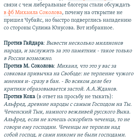
связи с чем либеральные блогеры стали обсуждать
в фб Михаила Соколова
, почему на открытие не
пришел Чубайс, но быстро подверглись нападению
со стороны Сулима Юнусова. Вот избранное.
Против Гайдара
:
Вывести несколько миллионов
народа, и заслужить за это памятник - такое только
в России возможно.
Против М. Соколова
:
Михаил, что это у вас за
совковая привычка на Свободе: не терпение чужого
мнения и- сразу в бан. - Во всяком деле без
критики образовывается застой.
А.А.Жданов.
Против Коха
(в ответ на просьбу не тыкать):
Альфред, древние народы с самым Господом на Ты.
Чеченский Тык, намного вежливей русского Выка.
Альфред, если не хочешь оскорбить чеченца, то не
говори ему господин. Чеченцы не терпели над
собой господ, и сами никому не были господами.