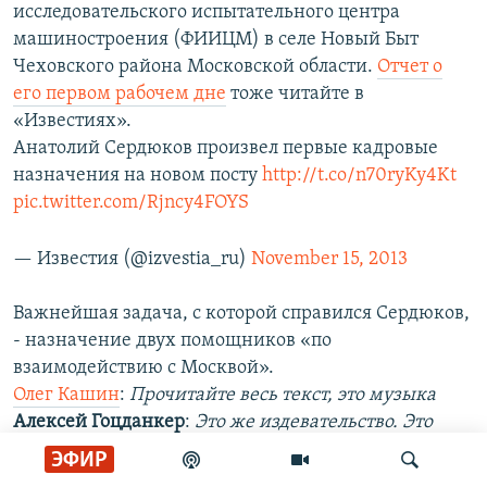
исследовательского испытательного центра
машиностроения (ФИИЦМ) в селе Новый Быт
Чеховского района Московской области.
Отчет о
его первом рабочем дне
тоже читайте в
«Известиях».
Анатолий Сердюков произвел первые кадровые
назначения на новом посту
http://t.co/n70ryKy4Kt
pic.twitter.com/Rjncy4FOYS
— Известия (@izvestia_ru)
November 15, 2013
Важнейшая задача, с которой справился Сердюков,
- назначение двух помощников «по
взаимодействию с Москвой».
Олег Кашин
:
Прочитайте весь текст, это музыка
Алексей Гоцданкер
:
Это же издевательство. Это
ссылка. Какая-то московская область, зарплата
ЭФИР
70.000 рублей. Он так и ООН жаловаться будет на