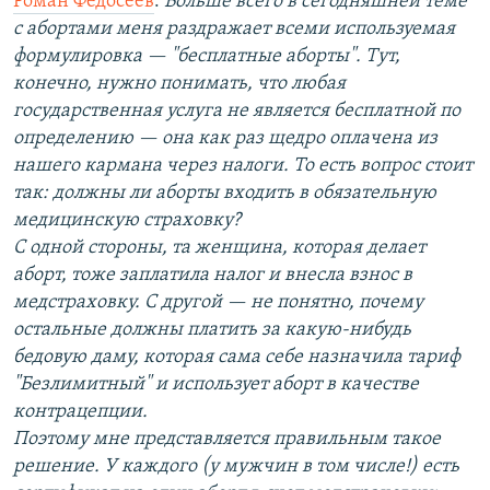
Роман Федосеев
:
Больше всего в сегодняшней теме
с абортами меня раздражает всеми используемая
формулировка — "бесплатные аборты". Тут,
конечно, нужно понимать, что любая
государственная услуга не является бесплатной по
определению — она как раз щедро оплачена из
нашего кармана через налоги. То есть вопрос стоит
так: должны ли аборты входить в обязательную
медицинскую страховку?
С одной стороны, та женщина, которая делает
аборт, тоже заплатила налог и внесла взнос в
медстраховку. С другой — не понятно, почему
остальные должны платить за какую-нибудь
бедовую даму, которая сама себе назначила тариф
"Безлимитный" и использует аборт в качестве
контрацепции.
Поэтому мне представляется правильным такое
решение. У каждого (у мужчин в том числе!) есть