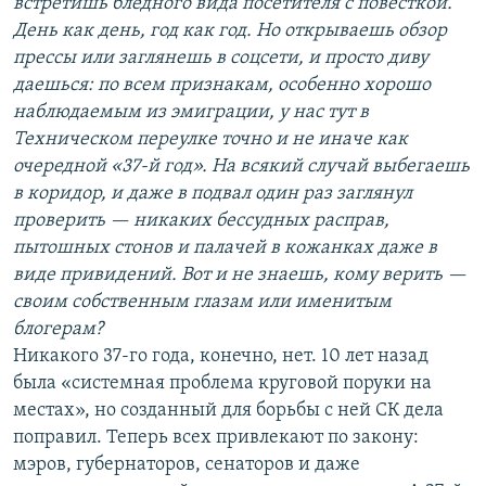
встретишь бледного вида посетителя с повесткой.
День как день, год как год. Но открываешь обзор
прессы или заглянешь в соцсети, и просто диву
даешься: по всем признакам, особенно хорошо
наблюдаемым из эмиграции, у нас тут в
Техническом переулке точно и не иначе как
очередной «37-й год». На всякий случай выбегаешь
в коридор, и даже в подвал один раз заглянул
проверить — никаких бессудных расправ,
пытошных стонов и палачей в кожанках даже в
виде привидений. Вот и не знаешь, кому верить —
своим собственным глазам или именитым
блогерам?
Никакого 37-го года, конечно, нет. 10 лет назад
была «системная проблема круговой поруки на
местах», но созданный для борьбы с ней СК дела
поправил. Теперь всех привлекают по закону:
мэров, губернаторов, сенаторов и даже