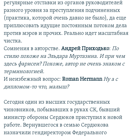
регулярные отставки из органов руководителей
разного уровня за преступления подчиненных
(практика, которой очень давно не было), да еще
приплюсовать идущие постоянным потоком дела
против мэров и прочих. Реально идет масштабная
чистка.
Сомнения в авторстве.
Андрей Приходько
:
По
стилю похоже на Эльдара Муртазина. И при чем
здесь фарисеи? Похоже, автор не очень знаком с
терминологией.
И неизбежный вопрос:
Roman
Hermann
Ну а с
дипломом-то что, малыш?
Сегодня один из высших государственных
чиновников, побывавших в руках СК, бывший
министр обороны Сердюков приступил к новой
работе. Вернувшегося в семью Сердюкова
назначили гендиректором Федерального