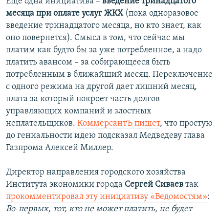
Еще одна инициатива –
введение тринадцатого
месяца при оплате услуг ЖКХ
(пока одноразовое
введение тринадцатого месяца, но кто знает, как
оно повернется). Смысл в том, что сейчас мы
платим как будто бы за уже потребленное, а надо
платить авансом – за собирающееся быть
потребленным в ближайший месяц. Переключение
с одного режима на другой дает лишний месяц,
плата за который покроет часть долгов
управляющих компаний и злостных
неплательщиков.
КоммерсантЪ пишет
, что простую
до гениальности идею подсказал Медведеву глава
Газпрома Алексей Миллер.
Директор направления городского хозяйства
Института экономики города
Сергей Сиваев
так
прокомментировал эту инициативу «Ведомостям»
:
Во-первых, тот, кто не может платить, не будет