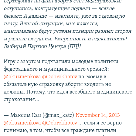
сертификат на один аборт в счет медстраховки:
оступились, контрацепция подвела — всякое
бывает. А дальше — извините, уже за отдельную
плату. В такой ситуации, мне кажется,
максимально будут учтены позиции разных сторон
и разные ситуации. Умеренность и адекватность!
Выбирай Партию Центра (ПЦ)!
Игру с азартом подхватили молодые политики
федерального и муниципального уровней:
@okuzmenkova
@Dobrokhotov
по-моему в
обязательную страховку аборты входить не
должны. Потому, что идея всеобщего медицинского
страхования...
— Максим Кац (@max_katz)
November 14, 2013
@okuzmenkova
@Dobrokhotov
... если я её верно
понимаю, в том, чтобы все граждане платили