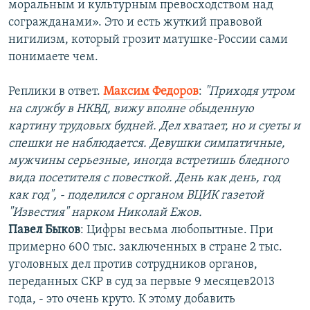
моральным и культурным превосходством над
согражданами». Это и есть жуткий правовой
нигилизм, который грозит матушке-России сами
понимаете чем.
Реплики в ответ.
Максим Федоров
:
"Приходя утром
на службу в НКВД, вижу вполне обыденную
картину трудовых будней. Дел хватает, но и суеты и
спешки не наблюдается. Девушки симпатичные,
мужчины серьезные, иногда встретишь бледного
вида посетителя с повесткой. День как день, год
как год", - поделился с органом ВЦИК газетой
"Известия" нарком Николай Ежов.
Павел Быков
: Цифры весьма любопытные. При
примерно 600 тыс. заключенных в стране 2 тыс.
уголовных дел против сотрудников органов,
переданных СКР в суд за первые 9 месяцев2013
года, - это очень круто. К этому добавить