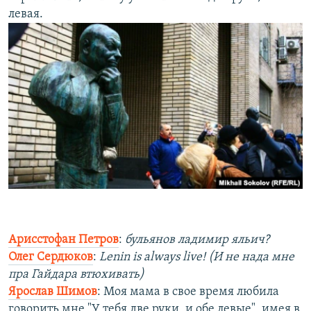
левая.
Арисстофан Петров
:
бульянов ладимир яльич?
Олег Сердюков
:
Lenin is always live!
(И не нада мне
пра Гайдара втюхивать)
Ярослав Шимов
: Моя мама в свое время любила
говорить мне "У тебя две руки, и обе левые", имея в