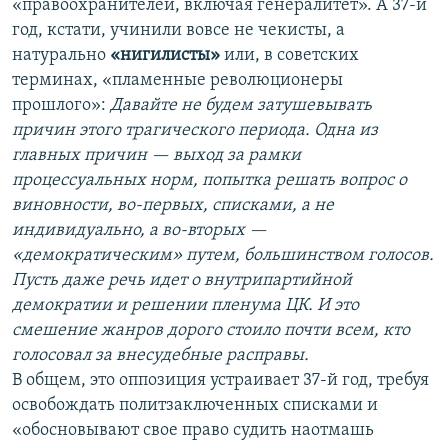
«правоохранителей, включая генералитет». А 37-й
год, кстати, учинили вовсе не чекисты, а
натурально
«нигилисты»
или, в советских
терминах, «пламенные революционеры
прошлого»:
Давайте не будем затушевывать
причин этого трагического периода. Одна из
главных причин — выход за рамки
процессуальных норм, попытка решать вопрос о
виновности, во-первых, списками, а не
индивидуально, а во-вторых —
«демократическим» путем, большинством голосов.
Пусть даже речь идет о внутрипартийной
демократии и решении пленума ЦК. И это
смешение жанров дорого стоило почти всем, кто
голосовал за внесудебные расправы.
В общем, это оппозиция устраивает 37-й год, требуя
освобождать политзаключенных списками и
«обосновывают свое право судить наотмашь