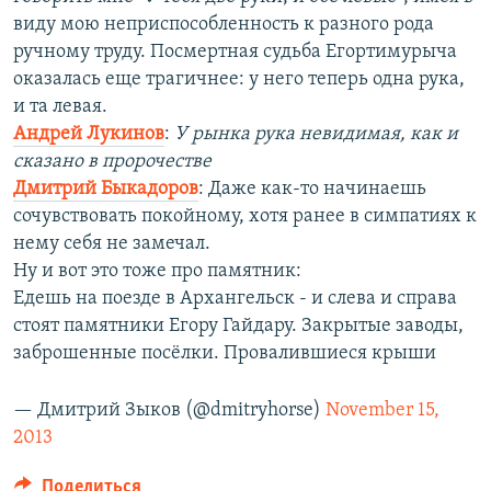
виду мою неприспособленность к разного рода
ручному труду. Посмертная судьба Егортимурыча
оказалась еще трагичнее: у него теперь одна рука,
и та левая.
Андрей Лукинов
:
У рынка рука невидимая, как и
сказано в пророчестве
Дмитрий Быкадоров
: Даже как-то начинаешь
сочувствовать покойному, хотя ранее в симпатиях к
нему себя не замечал.
Ну и вот это тоже про памятник:
Едешь на поезде в Архангельск - и слева и справа
стоят памятники Егору Гайдару. Закрытые заводы,
заброшенные посёлки. Провалившиеся крыши
— Дмитрий Зыков (@dmitryhorse)
November 15,
2013
Поделиться