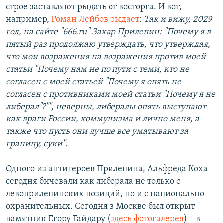
строе заставляют рыдать от восторга. И вот,
например,
Роман Лейбов рыдает
:
Так и вижу, 2029
год, на сайте "666.ru" Захар Прилепин: "Почему я в
пятый раз продолжаю утверждать, что утверждая,
что мои возражения на возражения против моей
статьи "Почему нам не по пути с теми, кто не
согласен с моей статьей "Почему я опять не
согласен с противниками моей статьи "Почему я не
либерал"?"", неверны, либералы опять выступают
как враги России, коммунизма и лично меня, а
также что пусть они лучше все уматывают за
границу, суки".
Одного из антигероев Прилепина, Альфреда Коха
сегодня бичевали как либерала не только с
левоприлепинских позиций, но и с национально-
охранительных. Сегодня в Москве был открыт
памятник Егору Гайдару (
здесь фотогалерея
) – в