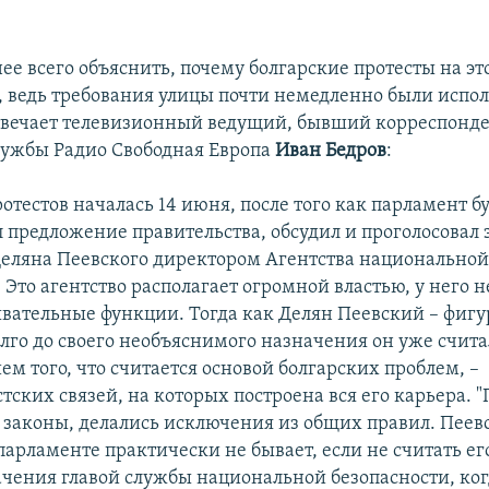
ее всего объяснить, почему болгарские протесты на эт
, ведь требования улицы почти немедленно были испо
отвечает телевизионный ведущий, бывший корреспонд
лужбы Радио Свободная Европа
Иван Бедров
:
ротестов началась 14 июня, после того как парламент бу
 предложение правительства, обсудил и проголосовал 
еляна Пеевского директором Агентства национально
 Это агентство располагает огромной властью, у него н
вательные функции. Тогда как Делян Пеевский – фигу
олго до своего необъяснимого назначения он уже счита
м того, что считается основой болгарских проблем, –
ских связей, на которых построена вся его карьера. "
законы, делались исключения из общих правил. Пеев
 парламенте практически не бывает, если не считать ег
чения главой службы национальной безопасности, ког