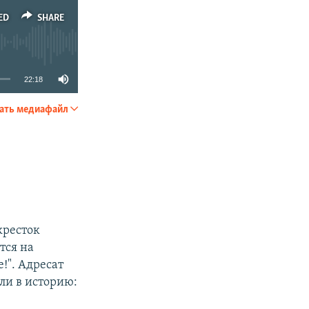
ED
SHARE
22:18
ать медиафайл
SHARE
кресток
тся на
!". Адресат
ли в историю: