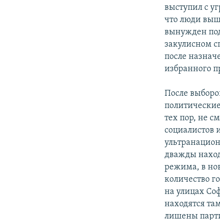
выступил с у
что люди выш
вынужден пода
закулисном сп
после назнач
избранного п
После выборо
политически
тех пор, не с
социалистов 
ультранацион
дважды наход
режима, в но
количество го
на улицах Со
находятся та
лишены парти