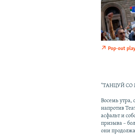
Pop-out pla
"ТАНЦУЙ СО
Восемь утра,
напротив Теа
асфальт и со
призыва – бо
они продолжа