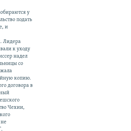
собираются у
льство подать
е, и
. Лидера
вали к уходу
иссер надел
льницы со
ржала
дийную копию.
го договора в
нный
чешского
тво Чехии,
ского
 не
".