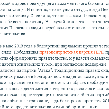
грозой в адрес предыдущего парламентского большинст
ли на улицы. И понятно, что не ушли оттуда, когда Пе
ть в отставку. Очевидно, что не в самом Пеевском про
особе вести политику. Не случайно же, что всего через
ения Пеевского люди потребовали отставки всего тольк
равительства.
в в мае 2013 года в болгарский парламент прошло чет
е силы. Победившая
правоцентристская партия ГЕРБ
, 
могла сформировать правительство, и у власти оказалас
и партии этнических турок, при негласной поддержке
алистов из партии "Атака". Традиционных правых сил
ились у власти в Болгарии после падения коммунисти
вом парламенте нет: они не смогли набрать необходим
лосов после десятилетия внутренних расколов и сканд
фии немало протестующих представителей этих партий
м как обычные граждане, ведь болгарские протесты 201
йного представительства и единой организации.