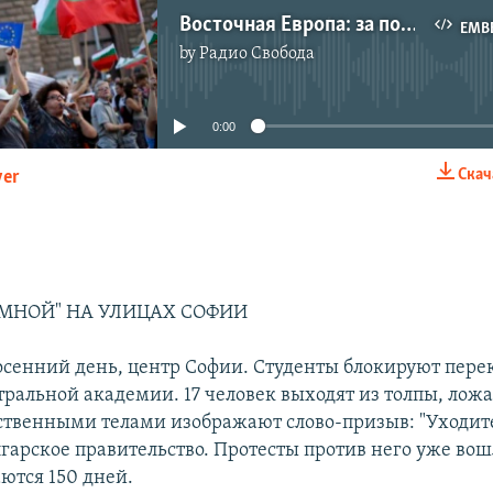
Восточная Европа: за политику без политиков
EMB
by
Радио Свобода
No media source currently available
0:00
Скач
yer
EMBED
 МНОЙ" НА УЛИЦАХ СОФИИ
 осенний день, центр Софии. Студенты блокируют пере
тральной академии. 17 человек выходят из толпы, ложа
бственными телами изображают слово-призыв: "Уходите
лгарское правительство. Протесты против него уже вош
ются 150 дней.