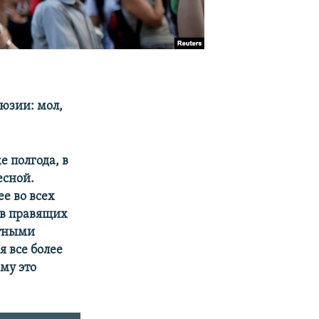
юзии: мол,
е полгода, в
есной.
е во всех
 в правящих
етными
я все более
му это