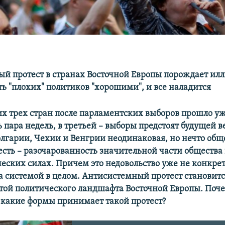
й протест в странах Восточной Европы порождает илл
ть "плохих" политиков "хорошими", и все наладится
их трех стран после парламентских выборов прошло уж
 пара недель, в третьей – выборы предстоят будущей в
олгарии, Чехии и Венгрии неодинаковая, но нечто обще
 есть – разочарованность значительной части общества
еских силах. Причем это недовольство уже не конкр
а системой в целом. Антисистемный протест становитс
той политического ландшафта Восточной Европы. Поче
 какие формы принимает такой протест?