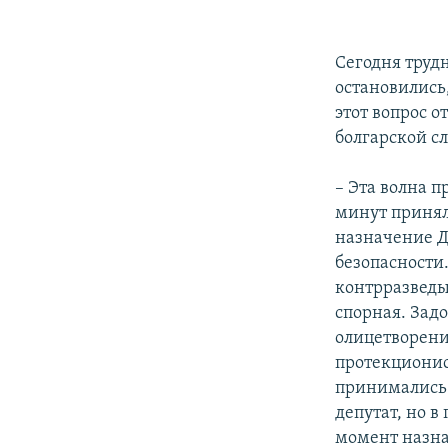
Сегодня трудн
остановились
этот вопрос 
болгарской с
– Эта волна п
минут принял
назначение Д
безопасности.
контрразведы
спорная. Зад
олицетворение
протекционист
принимались 
депутат, но в
момент назна