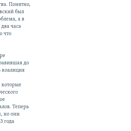
ва. Понятно,
евский был
блема, а в
 два часа
о что
ыре
правившая до
ь коалиция
, которые
ческого
ое
алов. Теперь
, но они
3 года