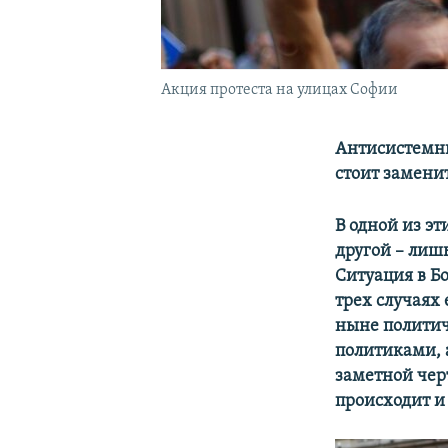
Акция протеста на улицах Софии
Антисистемны
стоит замени
В одной из эт
другой – лишь
Ситуация в Б
трех случаях
ныне политич
политиками, 
заметной чер
происходит и