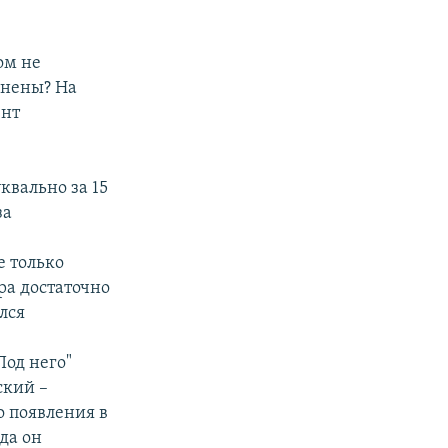
ом не
лнены? На
ент
квально за 15
за
й
е только
ра достаточно
лся
Под него"
ский –
о появления в
да он