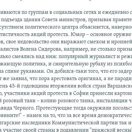
иваются по группам в социальных сетях и ежедневно 
 подъезда здания Совета министров, призывая правите
тсутствием политического центра объясняется, наверно
тистичность акций протеста. Юмор – основное оружие
в, свое недовольство они выражают смехом и иронией
алистов Волена Сидерова, например, не столько призы
колько смеялись над ним: популярный журналист и реж
ажающую политика, и смирительную рубаху из психбо
а спине рукавами. Он добился-таки того, что его заде
т же заявил, что пора арестовать оригинал, а не паро
 день 45-й годовщины вторжения войск стран Варшавско
, участники акций протеста в Софии принесли карто
 розовый танк – копию розового танка, инсталляции 
вида Черного. Протестующие тогда окружили посольс
вините!" – намек на то, что за все время демократиче
лгарские наследники Коммунистической партии так и
а участие своей страны в подавлении "пражской весны