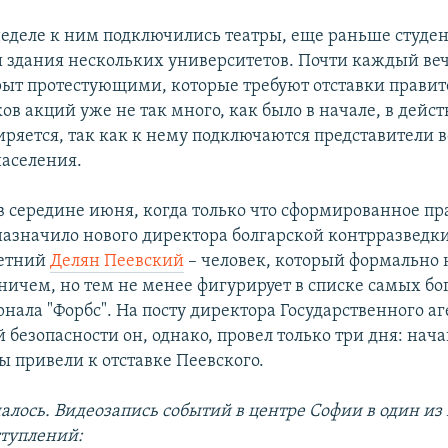
еделе к ним подключились театры, еще раньше студе
 здания нескольких университетов. Почти каждый ве
ыт протестующими, которые требуют отставки правите
ов акций уже не так много, как было в начале, в дейс
иряется, так как к нему подключаются представители в
населения.
 в середине июня, когда только что сформированное пр
назначило нового директора болгарской контрразведк
летний
Делян Пеевский
– человек, который формально 
ничем, но тем не менее фигурирует в списке самых бо
нала "Форбс". На посту директора Государственного аг
безопасности он, однако, провел только три дня: нач
ы привели к отставке Пеевского.
налось. Видеозапись событий в центре Софии в один из
туплений: