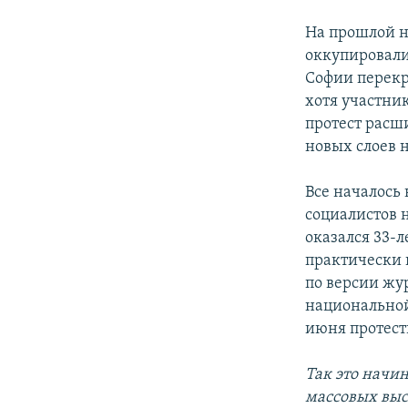
На прошлой н
оккупировали
Софии перекр
хотя участник
протест расш
новых слоев 
Все началось
социалистов 
оказался 33-
практически 
по версии жур
национальной 
июня протест
Так это начи
массовых выс