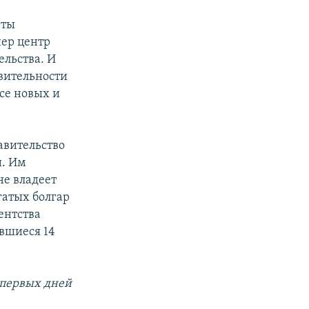
нты
чер центр
льства. И
твительности
се новых и
авительство
и. Им
не владеет
гатых болгар
ентства
авшиеся 14
 первых дней