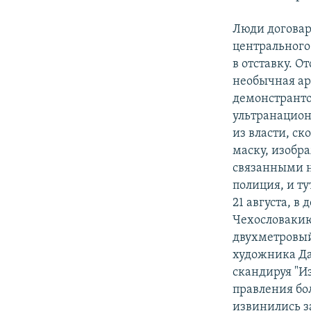
Люди договар
центрального
в отставку. О
необычная ар
демонстранто
ультранацион
из власти, с
маску, изобр
связанными н
полиция, и ту
21 августа, в
Чехословакию
двухметровый
художника Да
скандируя "Из
правления бо
извинились з