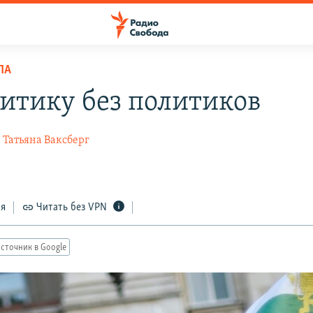
ПА
литику без политиков
Татьяна Ваксберг
ся
Читать без VPN
сточник в Google