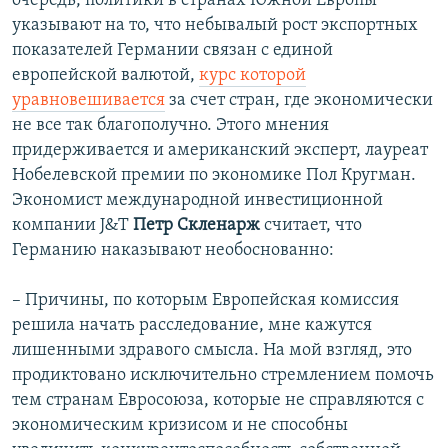
очередь, политики в странах Южной Европы
указывают на то, что небывалый рост экспортных
показателей Германии связан с единой
европейской валютой,
курс которой
уравновешивается
за счет стран, где экономически
не все так благополучно. Этого мнения
придерживается и американский эксперт, лауреат
Нобелевской премии по экономике Пол Кругман.
Экономист международной инвестиционной
компании J&T
Петр Скленарж
считает, что
Германию наказывают необоснованно:
– Причины, по которым Европейская комиссия
решила начать расследование, мне кажутся
лишенными здравого смысла. На мой взгляд, это
продиктовано исключительно стремлением помочь
тем странам Евросоюза, которые не справляются с
экономическим кризисом и не способны