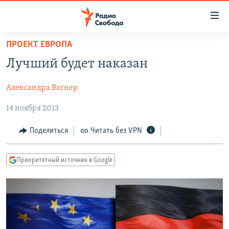
Ссылки
для
упрощенного
ПРОЕКТ ЕВРОПА
ПРОГРАММЫ
доступа
Лучший будет наказан
ПОДКАСТЫ
Вернуться
к
Александра Вагнер
АВТОРСКИЕ ПРОЕКТЫ
основному
14 ноября 2013
ЦИТАТЫ СВОБОДЫ
содержанию
Вернутся
МНЕНИЯ
Поделиться
Читать без VPN
к
КУЛЬТУРА
главной
Приоритетный источник в Google
навигации
IDEL.РЕАЛИИ
Вернутся
КАВКАЗ.РЕАЛИИ
к
СЕВЕР.РЕАЛИИ
поиску
СИБИРЬ.РЕАЛИИ