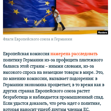
РАСПИСАНИЕ ВЕЩАНИЯ
ПОДПИШИТЕСЬ НА РАССЫЛКУ
СОЦИАЛЬНЫЕ СЕТИ
Флаги Европейского союза и Германии
Европейская комиссия
намерена расследовать
политику Германии из-за профицита платежного
Все сайты РСЕ/РС
баланса этой страны – иными словами, из-за
высокого спроса на немецкие товары в мире. Это,
по мнению комиссии, вызывает подозрения: в
Германии экономика процветает, в то время как в
других странах Европейского союза растет
безработица и наблюдается промышленный спад.
Если удастся доказать, что речь идет о политике,
которая наносит ущерб другим членам ЕС,