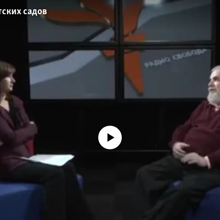
тских садов
No media source currently available