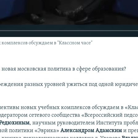
комплексов обсуждаем в "Классном часе"
 новая московская политика в сфере образования?
реждения разных уровней ужиться под одной юридич
пективы новых учебных комплексов обсуждаем в «Кла
одератором сетевого сообщества «Всероссийский педсо
 Редюхиным
, научным руководителем Института проб
ной политики «Эврика»
Александром Адамским
и пре