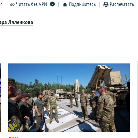
ся
Читать без VPN
Подпишитесь
Распечатать
ара Ляленкова