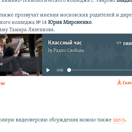
химико-технологического колледжа г. Уварово
Влади
также прозвучат мнения московских родителей и дир
кого колледжа № 14
Юрия Мироненко
.
мму Тамара Ляленкова.
Классный час
EMB
by
Радио Свобода
No media source currently available
0:00
Скач
yer
EMBED
полную видеоверсию обсуждения можно также
здесь
.