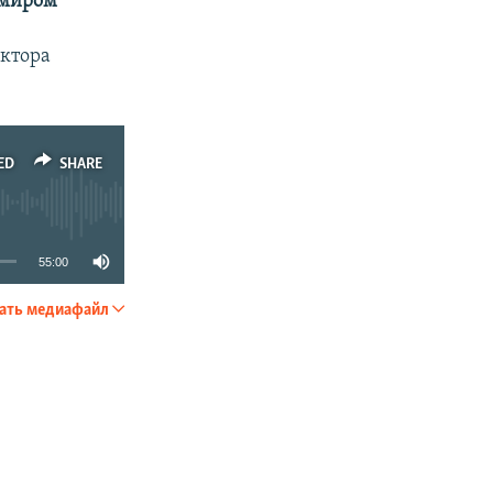
миром
ектора
ED
SHARE
55:00
ать медиафайл
SHARE