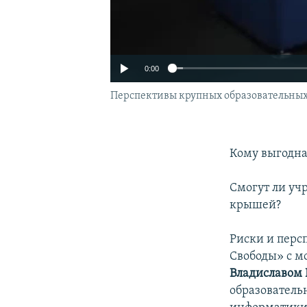
0:00
Перспективы крупных образовательных 
Кому выгодна
Смогут ли уч
крышей?
Риски и перс
Свободы» с м
Владиславом
образователь