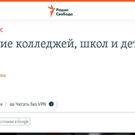
С
ие колледжей, школ и де
ова
ся
Читать без VPN
сточник в Google