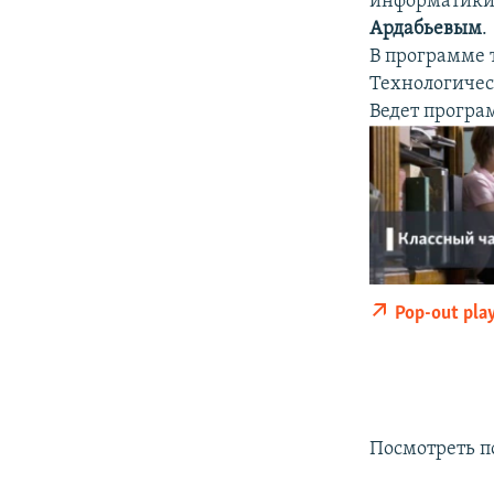
информатики 
Ардабьевым
.
В программе 
Технологичес
Ведет програ
Pop-out pla
Посмотреть 