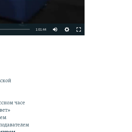
1:01:44
EMBED
SHARE
еской
ссном часе
вет»
лем
подавателем