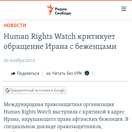
Ссылки
для
упрощенного
НОВОСТИ
ПРОГРАММЫ
доступа
Human Rights Watch критикует
ПОДКАСТЫ
Вернуться
обращение Ирана с беженцами
к
АВТОРСКИЕ ПРОЕКТЫ
основному
20 ноября 2013
ЦИТАТЫ СВОБОДЫ
содержанию
Вернутся
МНЕНИЯ
Поделиться
Читать без VPN
к
КУЛЬТУРА
главной
Приоритетный источник в Google
навигации
IDEL.РЕАЛИИ
Вернутся
Международная правозащитная организация
КАВКАЗ.РЕАЛИИ
к
Human Rights Watch выступила с критикой в адрес
СЕВЕР.РЕАЛИИ
поиску
Ирана, нарушающего права афганских беженцев. В
специальном докладе правозащитников,
СИБИРЬ.РЕАЛИИ