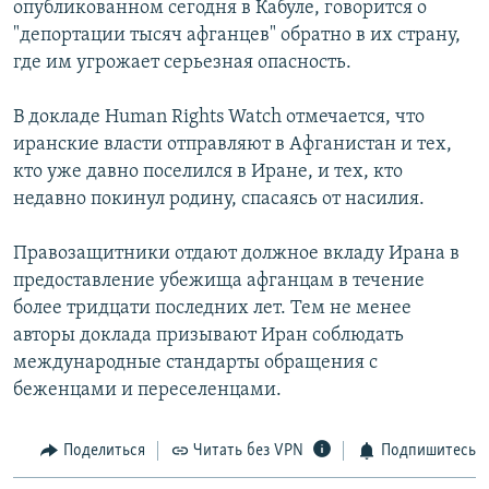
опубликованном сегодня в Кабуле, говорится о
РАСПИСАНИЕ ВЕЩАНИЯ
"депортации тысяч афганцев" обратно в их страну,
ПОДПИШИТЕСЬ НА РАССЫЛКУ
где им угрожает серьезная опасность.
В докладе Human Rights Watch отмечается, что
СОЦИАЛЬНЫЕ СЕТИ
иранские власти отправляют в Афганистан и тех,
кто уже давно поселился в Иране, и тех, кто
недавно покинул родину, спасаясь от насилия.
Правозащитники отдают должное вкладу Ирана в
Все сайты РСЕ/РС
предоставление убежища афганцам в течение
более тридцати последних лет. Тем не менее
авторы доклада призывают Иран соблюдать
международные стандарты обращения с
беженцами и переселенцами.
Поделиться
Читать без VPN
Подпишитесь