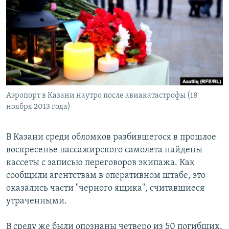
РАСПИСАНИЕ ВЕЩАНИЯ
ПОДПИШИТЕСЬ НА РАССЫЛКУ
СОЦИАЛЬНЫЕ СЕТИ
Аэропорт в Казани наутро после авиакатастрофы (18
ноября 2013 года)
Все сайты РСЕ/РС
В Казани среди обломков разбившегося в прошлое
воскресенье пассажирского самолета найдены
кассеты с записью переговоров экипажа. Как
сообщили агентствам в оперативном штабе, это
оказались части "черного ящика", считавшиеся
утраченными.
В среду же были опознаны четверо из 50 погибших.