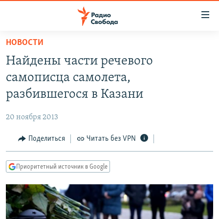
Ссылки
для
упрощенного
НОВОСТИ
ПРОГРАММЫ
доступа
Найдены части речевого
ПОДКАСТЫ
Вернуться
самописца самолета,
к
АВТОРСКИЕ ПРОЕКТЫ
разбившегося в Казани
основному
ЦИТАТЫ СВОБОДЫ
содержанию
20 ноября 2013
Вернутся
МНЕНИЯ
к
Поделиться
Читать без VPN
КУЛЬТУРА
главной
навигации
IDEL.РЕАЛИИ
Приоритетный источник в Google
Вернутся
КАВКАЗ.РЕАЛИИ
к
СЕВЕР.РЕАЛИИ
поиску
СИБИРЬ.РЕАЛИИ