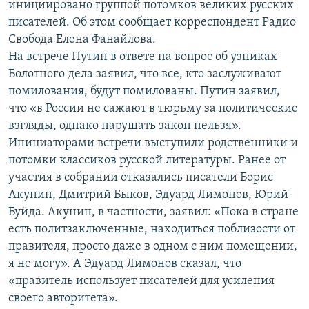
инициировано группой потомков великих русских
РАСПИСАНИЕ ВЕЩАНИЯ
писателей. Об этом сообщает корреспондент Радио
ПОДПИШИТЕСЬ НА РАССЫЛКУ
Свобода Елена Фанайлова.
На встрече Путин в ответе на вопрос об узниках
Болотного дела заявил, что все, кто заслуживают
СОЦИАЛЬНЫЕ СЕТИ
помилования, будут помилованы. Путин заявил,
что «в России не сажают в тюрьму за политические
взгляды, однако нарушать закон нельзя».
Инициаторами встречи выступили родственники и
потомки классиков русской литературы. Ранее от
Все сайты РСЕ/РС
участия в собрании отказались писатели Борис
Акунин, Дмитрий Быков, Эдуард Лимонов, Юрий
Буйда. Акунин, в частности, заявил: «Пока в стране
есть политзаключенные, находиться поблизости от
правителя, просто даже в одном с ним помещении,
я не могу». А Эдуард Лимонов сказал, что
«правитель использует писателей для усиления
своего авторитета».