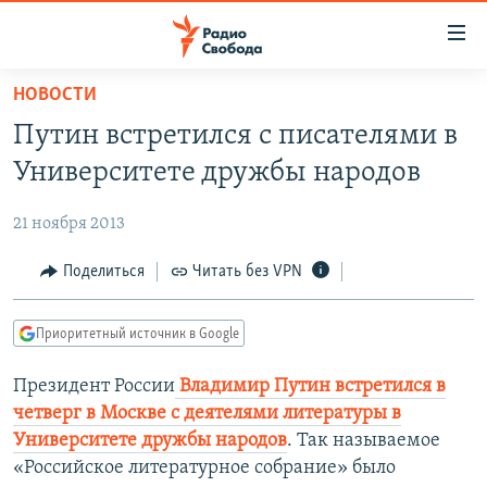
Ссылки
для
упрощенного
НОВОСТИ
ПРОГРАММЫ
доступа
Путин встретился с писателями в
ПОДКАСТЫ
Вернуться
Университете дружбы народов
к
АВТОРСКИЕ ПРОЕКТЫ
основному
21 ноября 2013
ЦИТАТЫ СВОБОДЫ
содержанию
Вернутся
МНЕНИЯ
Поделиться
Читать без VPN
к
КУЛЬТУРА
главной
Приоритетный источник в Google
навигации
IDEL.РЕАЛИИ
Вернутся
Президент России
Владимир Путин встретился в
КАВКАЗ.РЕАЛИИ
к
четверг в Москве с деятелями литературы в
СЕВЕР.РЕАЛИИ
поиску
Университете дружбы народов
. Так называемое
«Российское литературное собрание» было
СИБИРЬ.РЕАЛИИ