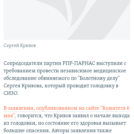
РАСПИСАНИЕ ВЕЩАНИЯ
ПОДПИШИТЕСЬ НА РАССЫЛКУ
СОЦИАЛЬНЫЕ СЕТИ
Сергей Кривов
Сопредседатели партии РПР-ПАРНАС выступили с
требованием провести независимое медицинское
Все сайты РСЕ/РС
обследование обвиняемого по "Болотному делу"
Сергея Кривова, который проводит голодовку в
СИЗО.
В заявлении, опубликованном на сайте "Комитета 6
мая",
говорится, что Кривов заявил о начале выхода
из голодовки, но состояние его здоровья вызывает
большие опасения. Авторы заявления также