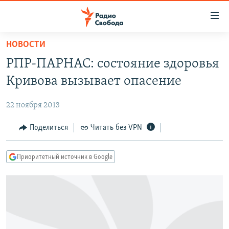
Ссылки
для
упрощенного
НОВОСТИ
ПРОГРАММЫ
доступа
РПР-ПАРНАС: состояние здоровья
ПОДКАСТЫ
Вернуться
Кривова вызывает опасение
к
АВТОРСКИЕ ПРОЕКТЫ
основному
22 ноября 2013
ЦИТАТЫ СВОБОДЫ
содержанию
Вернутся
МНЕНИЯ
Поделиться
Читать без VPN
к
КУЛЬТУРА
главной
Приоритетный источник в Google
навигации
IDEL.РЕАЛИИ
Вернутся
КАВКАЗ.РЕАЛИИ
к
СЕВЕР.РЕАЛИИ
поиску
СИБИРЬ.РЕАЛИИ