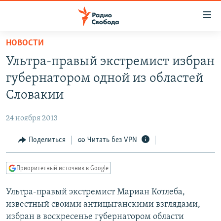
Ссылки
для
упрощенного
НОВОСТИ
ПРОГРАММЫ
доступа
Ультра-правый экстремист избран
ПОДКАСТЫ
Вернуться
губернатором одной из областей
к
АВТОРСКИЕ ПРОЕКТЫ
Словакии
основному
ЦИТАТЫ СВОБОДЫ
содержанию
24 ноября 2013
Вернутся
МНЕНИЯ
к
Поделиться
Читать без VPN
КУЛЬТУРА
главной
навигации
IDEL.РЕАЛИИ
Приоритетный источник в Google
Вернутся
КАВКАЗ.РЕАЛИИ
к
Ультра-правый экстремист Мариан Котлеба,
СЕВЕР.РЕАЛИИ
поиску
известный своими антицыганскими взглядами,
СИБИРЬ.РЕАЛИИ
избран в воскресенье губернатором области