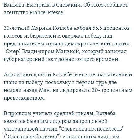
Баньска-Быстрица в Словакии. Об этом сообщает
РАСПИСАНИЕ ВЕЩАНИЯ
агентство France-Presse.
ПОДПИШИТЕСЬ НА РАССЫЛКУ
36-летний Мариан Котлеба набрал 55,5 процентов
СОЦИАЛЬНЫЕ СЕТИ
голосов избирателей и одержал победу над
представителем социал-демократической партии
"Смер" Владимиром Манькой, который занимал
губернаторский пост до настоящего времени.
Аналитики давали Котлебе очень незначительный
Все сайты РСЕ/РС
шанс на победу, поскольку в первом туре две
недели назад Манька лидировал с 30-процентным
превосходством.
В прошлом учитель средней школы, Котлеба
является бывшим лидером запрещенной
ультраправой партии "Словенска посполитость"
("Словацкое братство") и нынешним лидером