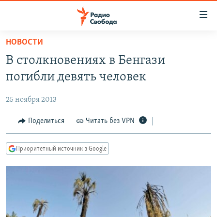
Ссылки
для
упрощенного
НОВОСТИ
ПРОГРАММЫ
доступа
В столкновениях в Бенгази
ПОДКАСТЫ
Вернуться
погибли девять человек
к
АВТОРСКИЕ ПРОЕКТЫ
основному
25 ноября 2013
ЦИТАТЫ СВОБОДЫ
содержанию
Вернутся
МНЕНИЯ
Поделиться
Читать без VPN
к
КУЛЬТУРА
главной
Приоритетный источник в Google
навигации
IDEL.РЕАЛИИ
Вернутся
КАВКАЗ.РЕАЛИИ
к
СЕВЕР.РЕАЛИИ
поиску
СИБИРЬ.РЕАЛИИ