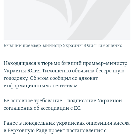
РАСПИСАНИЕ ВЕЩАНИЯ
ПОДПИШИТЕСЬ НА РАССЫЛКУ
СОЦИАЛЬНЫЕ СЕТИ
Бывший премьер-министр Украины Юлия Тимошенко
Находящаяся в тюрьме бывший премьер-министр
Украины Юлия Тимошенко объявила бессрочную
Все сайты РСЕ/РС
голодовку. Об этом сообщил ее адвокат
информационным агентствам.
Ее основное требование – подписание Украиной
соглашения об ассоциации с ЕС.
Ранее в понедельник украинская оппозиция внесла
в Верховную Раду проект постановления с