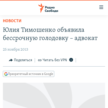
Ссылки
для
упрощенного
НОВОСТИ
ПРОГРАММЫ
доступа
Юлия Тимошенко объявила
ПОДКАСТЫ
Вернуться
бессрочную голодовку – адвокат
к
АВТОРСКИЕ ПРОЕКТЫ
основному
25 ноября 2013
ЦИТАТЫ СВОБОДЫ
содержанию
Вернутся
МНЕНИЯ
Поделиться
Читать без VPN
к
КУЛЬТУРА
главной
Приоритетный источник в Google
навигации
IDEL.РЕАЛИИ
Вернутся
КАВКАЗ.РЕАЛИИ
к
СЕВЕР.РЕАЛИИ
поиску
СИБИРЬ.РЕАЛИИ