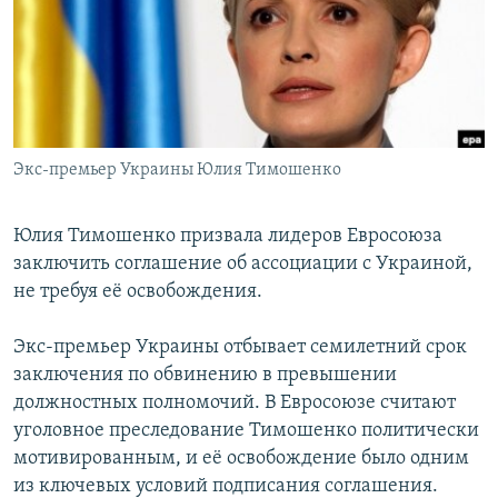
РАСПИСАНИЕ ВЕЩАНИЯ
ПОДПИШИТЕСЬ НА РАССЫЛКУ
СОЦИАЛЬНЫЕ СЕТИ
Экс-премьер Украины Юлия Тимошенко
Юлия Тимошенко призвала лидеров Евросоюза
заключить соглашение об ассоциации с Украиной,
Все сайты РСЕ/РС
не требуя её освобождения.
Экс-премьер Украины отбывает семилетний срок
заключения по обвинению в превышении
должностных полномочий. В Евросоюзе считают
уголовное преследование Тимошенко политически
мотивированным, и её освобождение было одним
из ключевых условий подписания соглашения.