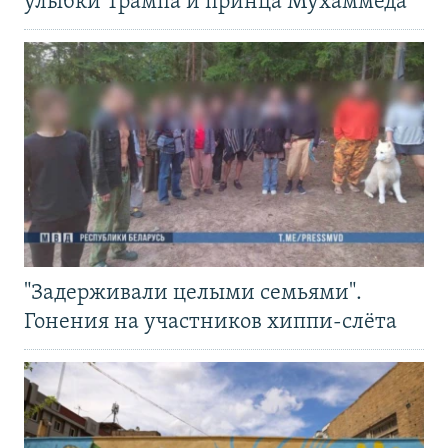
улыбки Трампа и принца Мухаммеда
"Задерживали целыми семьями".
Гонения на участников хиппи-слёта