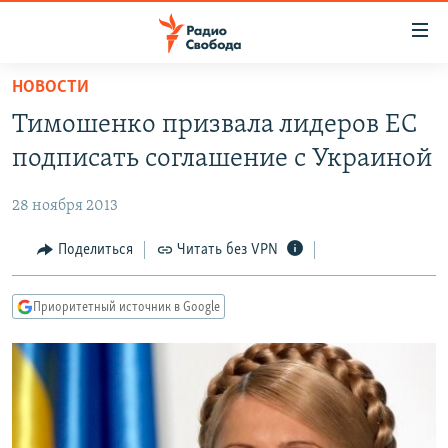
Ссылки
для
упрощенного
НОВОСТИ
ПРОГРАММЫ
доступа
Тимошенко призвала лидеров ЕС
ПОДКАСТЫ
Вернуться
подписать соглашение с Украиной
к
АВТОРСКИЕ ПРОЕКТЫ
основному
28 ноября 2013
ЦИТАТЫ СВОБОДЫ
содержанию
Вернутся
МНЕНИЯ
Поделиться
Читать без VPN
к
КУЛЬТУРА
главной
Приоритетный источник в Google
навигации
IDEL.РЕАЛИИ
Вернутся
КАВКАЗ.РЕАЛИИ
к
СЕВЕР.РЕАЛИИ
поиску
СИБИРЬ.РЕАЛИИ