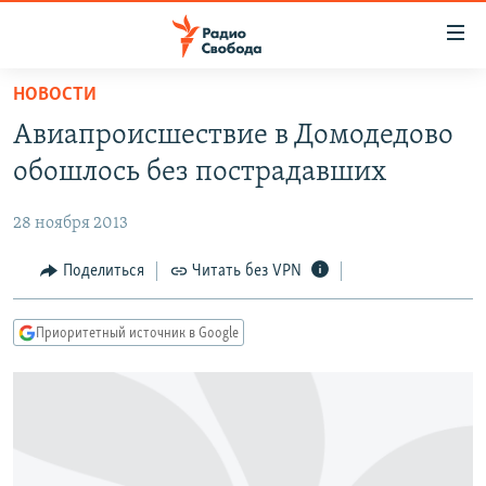
Ссылки
для
упрощенного
НОВОСТИ
ПРОГРАММЫ
доступа
Авиапроисшествие в Домодедово
ПОДКАСТЫ
Вернуться
обошлось без пострадавших
к
АВТОРСКИЕ ПРОЕКТЫ
основному
28 ноября 2013
ЦИТАТЫ СВОБОДЫ
содержанию
Вернутся
МНЕНИЯ
Поделиться
Читать без VPN
к
КУЛЬТУРА
главной
Приоритетный источник в Google
навигации
IDEL.РЕАЛИИ
Вернутся
КАВКАЗ.РЕАЛИИ
к
СЕВЕР.РЕАЛИИ
поиску
СИБИРЬ.РЕАЛИИ