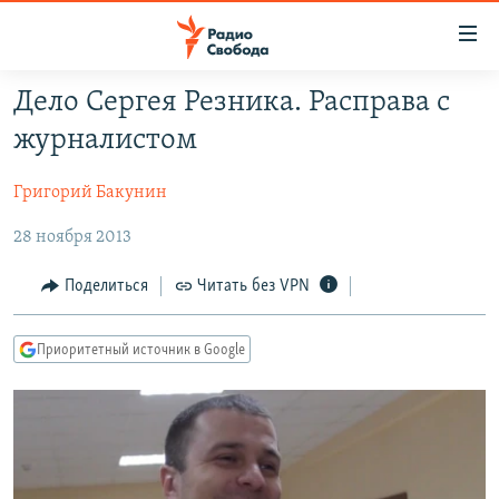
Ссылки
для
упрощенного
Дело Сергея Резника. Расправа с
ПРОГРАММЫ
доступа
журналистом
ПОДКАСТЫ
Вернуться
к
Григорий Бакунин
АВТОРСКИЕ ПРОЕКТЫ
основному
28 ноября 2013
ЦИТАТЫ СВОБОДЫ
содержанию
Вернутся
МНЕНИЯ
Поделиться
Читать без VPN
к
КУЛЬТУРА
главной
Приоритетный источник в Google
навигации
IDEL.РЕАЛИИ
Вернутся
КАВКАЗ.РЕАЛИИ
к
СЕВЕР.РЕАЛИИ
поиску
СИБИРЬ.РЕАЛИИ