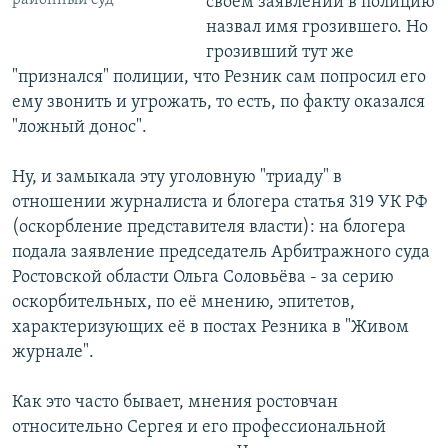
районный суд
своём заявлении в полицию
назвал имя грозившего. Но
грозивший тут же
"признался" полиции, что Резник сам попросил его
ему звонить и угрожать, то есть, по факту оказался
"ложный донос".
Ну, и замыкала эту уголовную "триаду" в
отношении журналиста и блогера статья 319 УК РФ
(оскорбление представителя власти): на блогера
подала заявление председатель Арбитражного суда
Ростовской области Ольга Соловьёва - за серию
оскорбительных, по её мнению, эпитетов,
характеризующих её в постах Резника в "Живом
журнале".
Как это часто бывает, мнения ростовчан
относительно Сергея и его профессиональной