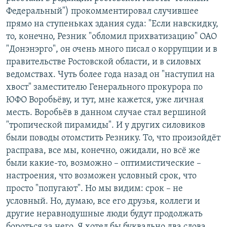
Федеральный") прокомментировал случившее
прямо на ступеньках здания суда: "Если навскидку,
то, конечно, Резник "обломил прихватизацию" ОАО
"Донэнэрго", он очень много писал о коррупции и в
правительстве Ростовской области, и в силовых
ведомствах. Чуть более года назад он "наступил на
хвост" заместителю Генерального прокурора по
ЮФО Воробьёву, и тут, мне кажется, уже личная
месть. Воробьёв в данном случае стал вершиной
"тропической пирамиды". И у других силовиков
были поводы отомстить Резнику. То, что произойдёт
расправа, все мы, конечно, ожидали, но всё же
были какие-то, возможно – оптимистические –
настроения, что возможен условный срок, что
просто "попугают". Но мы видим: срок – не
условный. Но, думаю, все его друзья, коллеги и
другие неравнодушные люди будут продолжать
бороться за него. Я хотел бы буквально два слова