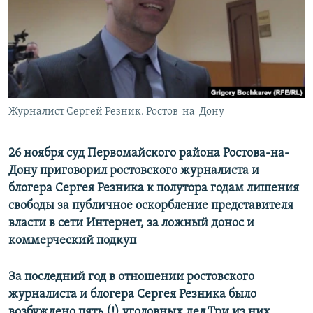
РАСПИСАНИЕ ВЕЩАНИЯ
ПОДПИШИТЕСЬ НА РАССЫЛКУ
СОЦИАЛЬНЫЕ СЕТИ
Журналист Сергей Резник. Ростов-на-Дону
26 ноября суд Первомайского района Ростова-на-
Все сайты РСЕ/РС
Дону приговорил ростовского журналиста и
блогера Сергея Резника к полутора годам лишения
свободы за публичное оскорбление представителя
власти в сети Интернет, за ложный донос и
коммерческий подкуп
За последний год в отношении ростовского
журналиста и блогера Сергея Резника было
возбуждено пять (!) уголовных дел.Три из них,