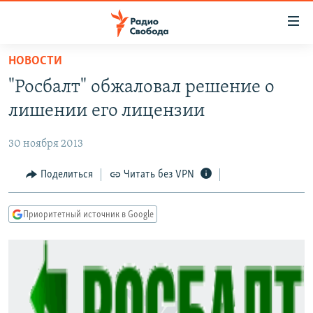
Ссылки
для
упрощенного
НОВОСТИ
ПРОГРАММЫ
доступа
"Росбалт" обжаловал решение о
ПОДКАСТЫ
Вернуться
лишении его лицензии
к
АВТОРСКИЕ ПРОЕКТЫ
основному
30 ноября 2013
ЦИТАТЫ СВОБОДЫ
содержанию
Вернутся
МНЕНИЯ
Поделиться
Читать без VPN
к
КУЛЬТУРА
главной
Приоритетный источник в Google
навигации
IDEL.РЕАЛИИ
Вернутся
КАВКАЗ.РЕАЛИИ
к
СЕВЕР.РЕАЛИИ
поиску
СИБИРЬ.РЕАЛИИ