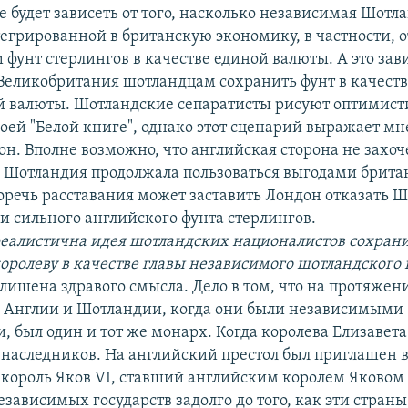
е будет зависеть от того, насколько независимая Шотл
егрированной в британскую экономику, в частности, от
 фунт стерлингов в качестве единой валюты. А это зави
Великобритания шотландцам сохранить фунт в качест
й валюты. Шотландские сепаратисты рисуют оптимис
воей "Белой книге", однако этот сценарий выражает м
он. Вполне возможно, что английская сторона не захоч
 Шотландия продолжала пользоваться выгодами брита
оречь расставания может заставить Лондон отказать 
и сильного английского фунта стерлингов.
реалистична идея шотландских националистов сохран
оролеву в качестве главы независимого шотландского 
 лишена здравого смысла. Дело в том, что на протяжен
ой Англии и Шотландии, когда они были независимыми
, был один и тот же монарх. Когда королева Елизавета 
 наследников. На английский престол был приглашен в
король Яков VI, ставший английским королем Яковом 
езависимых государств задолго до того, как эти страны