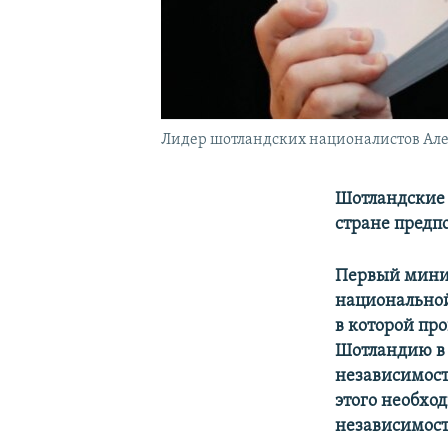
Лидер шотландских националистов Алек
Шотландские 
стране предп
Первый минис
национальной
в которой пр
Шотландию в 
независимост
этого необхо
независимост