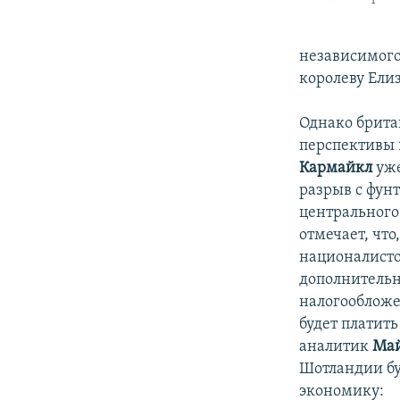
независимого
королеву Ели
Однако брита
перспективы
Кармайкл
уже
разрыв с фун
центрального
отмечает, чт
националисто
дополнительн
налогообложе
будет платить
аналитик
Май
Шотландии бу
экономику: