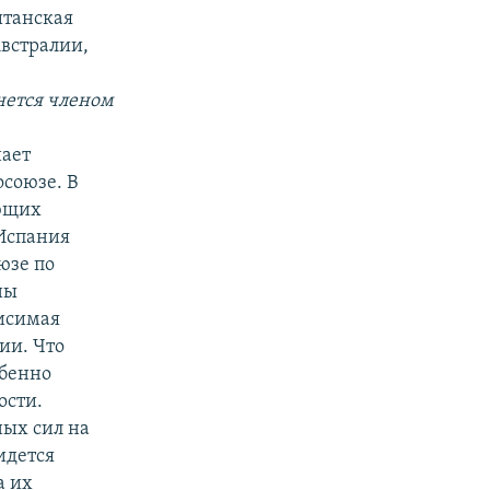
итанская
Австралии,
нется членом
нает
осоюзе. В
ающих
 Испания
юзе по
ны
висимая
ии. Что
обенно
ости.
ых сил на
идется
а их