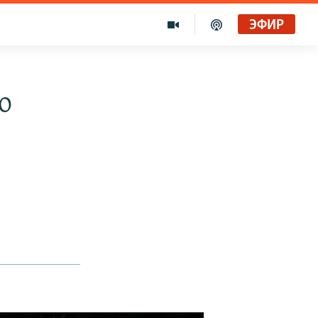
ЭФИР
о