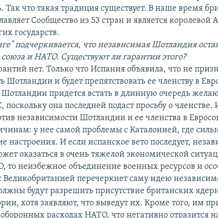
. Так что такая традиция существует. В наше время бр
лавляет Сообщество из 53 стран и является королевой 
гих государств.
ниге" подчеркивается, что независимая Шотландия оста
 союза и НАТО. Существуют ли гарантии этого?
антий нет. Только что Испания объявила, что не приз
 Шотландии и будет препятствовать ее членству в Евр
 Шотландии придется встать в длинную очередь жел
С, поскольку она последней подаст просьбу о членстве.
отив независимости Шотландии и ее членства в Евросо
чинам: у нее самой проблемы с Каталонией, где силь
е настроения. И если испанское вето последует, неза
жет оказаться в очень тяжелой экономической ситуац
О, то неизбежное объединение военных ресурсов и ос
с Великобританией перечеркнет саму идею независим
лжны будут разрешить присутствие британских ядерн
рии, хотя заявляют, что выведут их. Кроме того, им пр
в оборонных расходах НАТО, что негативно отразится н