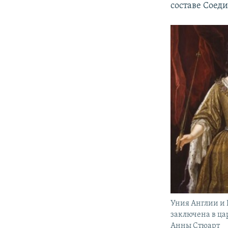
составе Соед
Уния Англии и
заключена в ца
Анны Стюарт