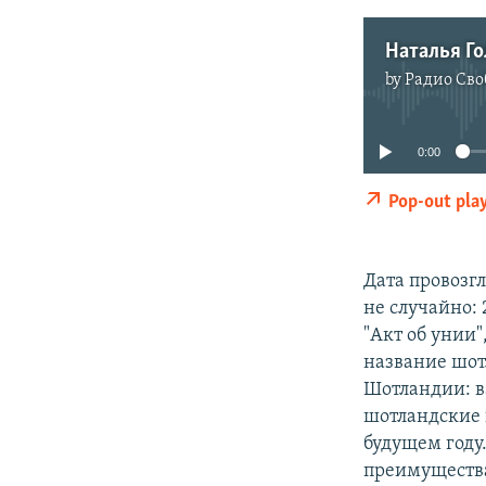
by
Радио Сво
0:00
Pop-out pla
Дата провоз
не случайно:
"Акт об унии"
название шот
Шотландии: в
шотландские 
будущем году
преимущества