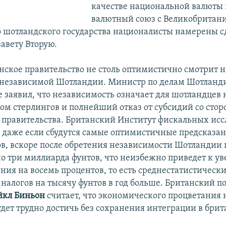
качестве национальной валюты 
валютный союз с Великобритани
 шотландского государства националисты намерены с
завету Вторую.
нское правительство не столь оптимистично смотрит н
 независимой Шотландии. Министр по делам Шотлан
 заявил, что независимость означает для шотландце
том стерлингов и полнейший отказ от субсидий со сто
 правительства. Британский Институт фискальных ис
о, даже если сбудутся самые оптимистичные предсказа
в, вскоре после обретения независимости Шотландии 
о три миллиарда фунтов, что неизбежно приведет к у
ния на восемь процентов, то есть среднестатистическ
 налогов на тысячу фунтов в год больше. Британский 
кл Биньон
считает, что экономического процветания
дет трудно достичь без сохранения интеграции в бри