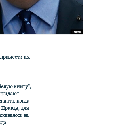
 принести их
елую книгу",
 ожидают
 дата, когда
 Правда, для
сказалось за
ода.