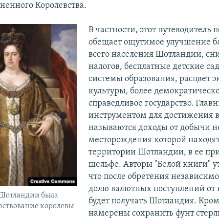
иненного Королевства.
В частности, этот путеводитель 
обещает ощутимое улучшение б
всего населения Шотландии, с
налогов, бесплатные детские са
системы образования, расцвет 
культуры, более демократическо
справедливое государство. Глав
инструментом для достижения в
называются доходы от добычи н
месторождения которой находят
территории Шотландии, в ее п
шельфе. Авторы "Белой книги" 
что после обретения независим
долю валютных поступлений от
 Шотландии была
будет получать Шотландия. Кром
рствование королевы
намерены сохранить фунт стерл