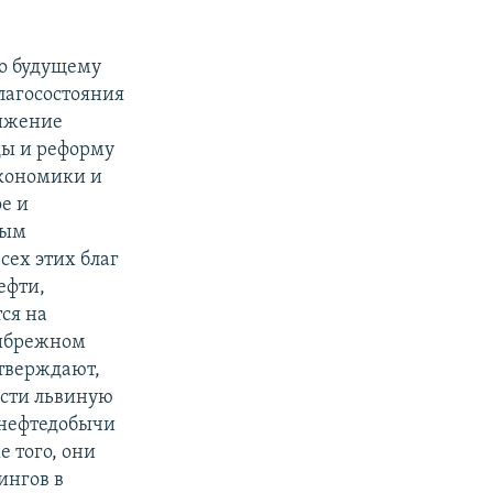
по будущему
лагосостояния
нижение
ды и реформу
экономики и
е и
ным
сех этих благ
ефти,
ся на
рибрежном
утверждают,
ости львиную
 нефтедобычи
е того, они
ингов в