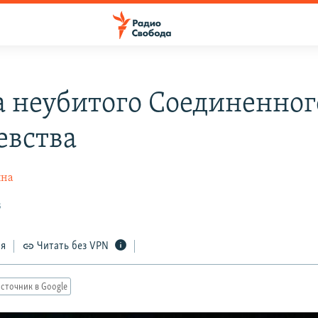
 неубитого Соединенног
евства
ына
3
ся
Читать без VPN
сточник в Google