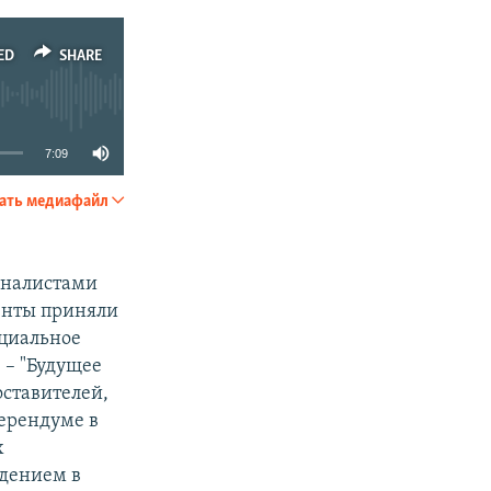
ED
SHARE
7:09
ать медиафайл
SHARE
оналистами
менты приняли
ициальное
 – "Будущее
оставителей,
ферендуме в
х
дением в