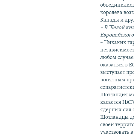
объединились
королева возг
Канады и дру
– В "Белой к
Европейского
– Никаких гар
независимость
любом случае
оказаться в Е
выступает пр
понятным при
сепаратистски
Шотландия мо
касается НАТ
ядерных сил 
Шотландцы до
своей террито
участвовать 