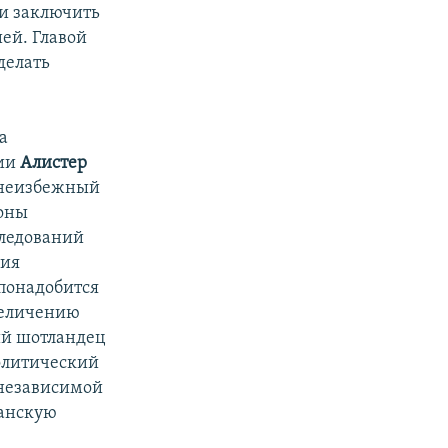
и заключить
ей. Главой
делать
а
дии
Алистер
в неизбежный
роны
следований
ния
понадобится
величению
ий шотландец
политический
 независимой
танскую