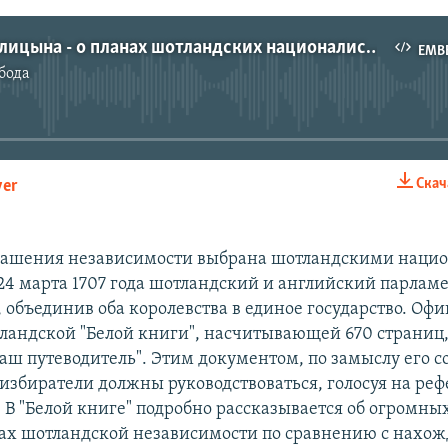
Наталья Голицына - о планах шотландских националистов
EMB
бода
No media source currently available
Скач
yer
EMBED
глашения независимости выбрана шотландскими наци
 24 марта 1707 года шотландский и английский парла
, объединив оба королевства в единое государство. Оф
ландской "Белой книги", насчитывающей 670 страниц,
аш путеводитель". Этим документом, по замыслу его с
избиратели должны руководствоваться, голосуя на ре
. В "Белой книге" подробно рассказывается об огромны
х шотландской независимости по сравнению с нахож