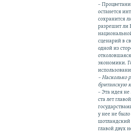
– Процветани
останется инт
сохранится ли
разрешит ли 
национально
сценарий в с
одной из стор
отколовшаяся
экономики. Г
использовани
– Насколько 
британскую к
– Эта идея не
ста лет глав
государствами
у нее не было
шотландский 
главой двух н