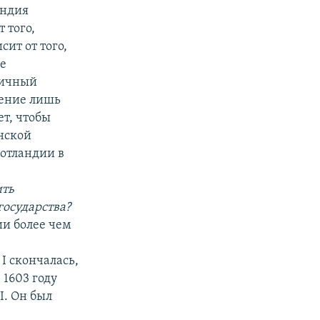
андия
 того,
сит от того,
ве
тичный
нение лишь
ет, чтобы
нской
Шотландии в
ить
государства?
ии более чем
I скончалась,
 1603 году
I. Он был