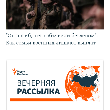
"Он погиб, а его объявили беглецом".
Как семьи военных лишают выплат