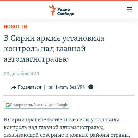
Ссылки
для
упрощенного
НОВОСТИ
ПРОГРАММЫ
доступа
В Сирии армия установила
ПОДКАСТЫ
Вернуться
контроль над главной
к
АВТОРСКИЕ ПРОЕКТЫ
автомагистралью
основному
ЦИТАТЫ СВОБОДЫ
содержанию
09 декабря 2013
Вернутся
МНЕНИЯ
к
Поделиться
Читать без VPN
КУЛЬТУРА
главной
навигации
IDEL.РЕАЛИИ
Приоритетный источник в Google
Вернутся
КАВКАЗ.РЕАЛИИ
к
В Сирии правительственные силы установили
СЕВЕР.РЕАЛИИ
поиску
контроль над главной автомагистралью,
СИБИРЬ.РЕАЛИИ
связывающей северные и южные районы страны.