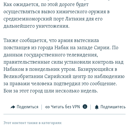
Как ожидается, по этой дороге будет
РАСПИСАНИЕ ВЕЩАНИЯ
осуществляться вывоз химического оружия в
ПОДПИШИТЕСЬ НА РАССЫЛКУ
средиземноморский порт Латакия для его
дальнейшего уничтожения.
СОЦИАЛЬНЫЕ СЕТИ
Также сообщается, что армия вытеснила
повстанцев из города Набак на западе Сирии. По
данным государственного телевидения,
правительственные силы установили контроль над
Набаком в понедельник утром. Базирующийся в
Все сайты РСЕ/РС
Великобритании Сирийский центр по наблюдению
за правами человека подтвердил это сообщение.
Бои за этот город шли несколько недель.
Поделиться
Читать без VPN
Подпишитесь
Этот контент также в категориях