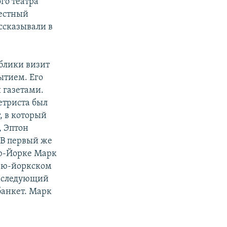
го театра
естный
ссказывали в
блики визит
ытием. Его
 газетами.
етриста был
 в который
, Эптон
 В первый же
ью-Йорке Марк
нью-йоркском
На следующий
банкет. Марк