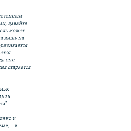
гнетенным
ми, давайте
цель может
на лишь на
орачивается
ается
да они
дня старается
тные
да за
ии".
венно и
ме, – в