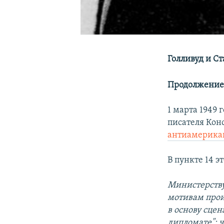
Голливуд и Ст
Продолжение 
1 марта 1949 
писателя Ко
антиамерика
В пункте 14 э
Министерству
мотивам прои
в основу сце
дипломате";