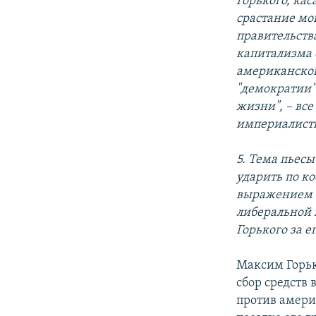
Горького, ка
срастание мо
правительств
капитализма 
американског
"демократии"
жизни", – вс
империалист
5. Тема пьесы
ударить по к
выражением к
либеральной 
Горького за е
Максим Горьк
сбор средств
против амери