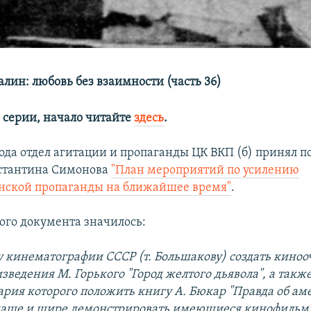
алин: любовь без взаимности (часть 36)
серии, начало читайте
здесь
.
года отдел агитации и пропаганды ЦК ВКП (б) принял 
нстантина Симонова
"План мероприятий по усилению
нской пропаганды на ближайшее время"
.
того документа значилось:
 кинематографии СССР (т. Большакову) создать киноо
зведения М. Горького "Город желтого дьявола", а такж
нария которого положить книгу А. Бюкар "Правда об а
 чаще и шире демонстрировать имеющиеся кинофильм