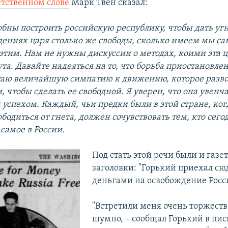
тственном слове
Марк Твен сказал:
обны построить российскую республику, чтобы дать у
дениях царя столько же свободы, сколько имеем мы са
этим. Нам не нужны дискуссии о методах, коими эта 
та. Давайте надеяться на то, что борьба приостановле
итаю величайшую симпатию к движению, которое разв
, чтобы сделать ее свободной. Я уверен, что она увенч
успехом. Каждый, чьи предки были в этой стране, ког
бодиться от гнета, должен сочувствовать тем, кто сего
 самое в России.
Под стать этой речи были и газе
заголовки: "Горький приехал сю
деньгами на освобождение Росс
"Встретили меня очень торжест
шумно, – сообщал Горький в пись