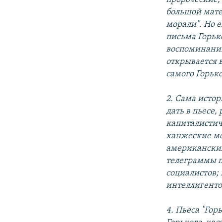
большой мате
морали". Но 
письма Горьк
воспоминаний
открывается 
самого Горько
2. Сама исто
дать в пьесе
капиталистич
ханжеские мо
американских
телеграммы п
социалистов;
интеллигенто
4. Пьеса "Го