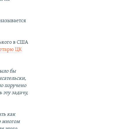
 называется
рького в США
ретарю ЦК
было бы
исательски,
ло поручено
 эту задачу,
ать как
о многом
я этого