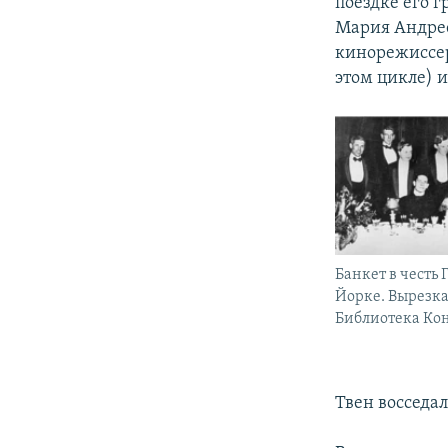
поездке его 
Мария Андре
кинорежиссер
этом цикле) 
Банкет в честь 
Йорке. Вырезка
Библиотека Ко
Твен восседал