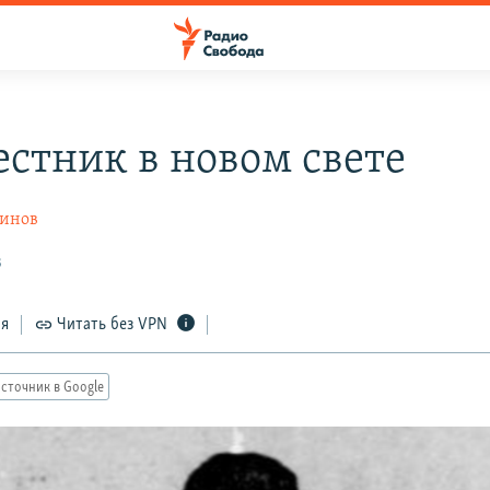
естник в новом свете
ринов
3
ся
Читать без VPN
сточник в Google