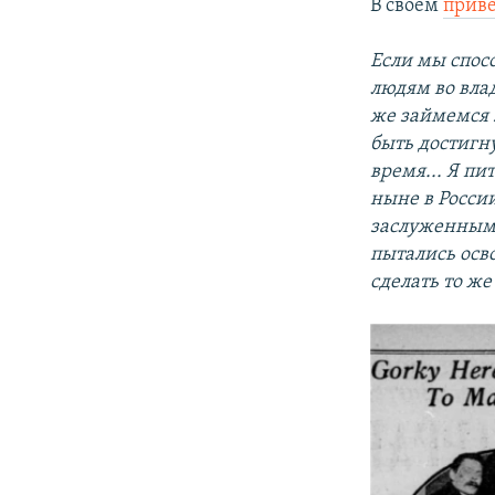
В своем
приве
Если мы спос
людям во вла
же займемся 
быть достигну
время... Я п
ныне в России
заслуженным 
пытались осво
сделать то же