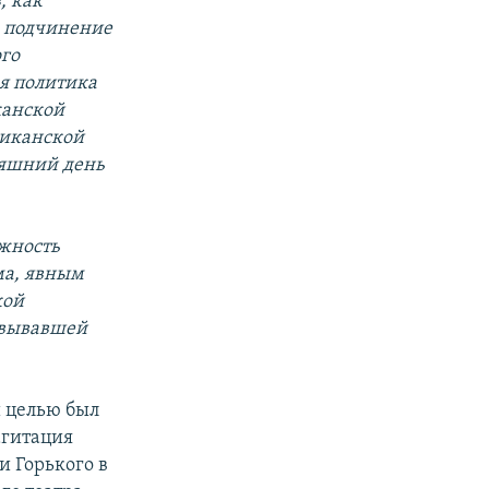
, как
е подчинение
ого
я политика
канской
риканской
няшний день
ожность
ма, явным
кой
евывавшей
й целью был
агитация
и Горького в