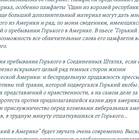
риал, особенно памфлеты "Один из королей республик
еще больший дополнительный материал могут дать м
ого из Америки и ряд, по моим сведениям, имеющихся
 о пребывании Горького в Америке. В пьесе "Горький
возможность все обличительные слова его памфлетов вл
го.
рия пребывания Горького в Соединенных Штатах, если
, резко вскрывает целый ряд темных сторон жизни
еской Америки: и беспредельную продажность прессы
тивы той травли, которой подвергался Горький якобы
 представлений о нравственности, а на самом деле за
ротеста против предполагавшейся казни двух америк
 и прислужничество перед хозяевами либеральных ам
в, в трудную минуту отшатнувшихся от Горького...
рький в Америке" будет звучать очень современно. Выс