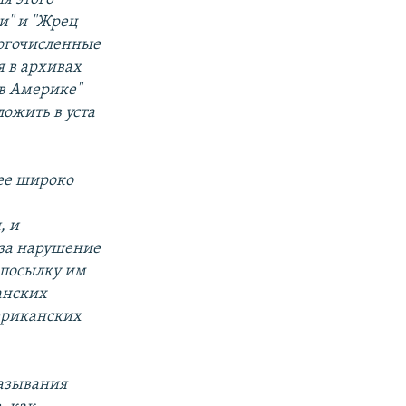
и" и "Жрец
ногочисленные
 в архивах
 в Америке"
ожить в уста
 ее широко
, и
 за нарушение
 посылку им
анских
ериканских
казывания