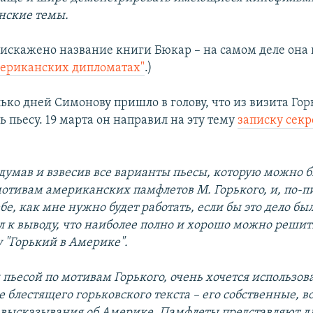
нские темы.
 искажено название книги Бюкар – на самом деле она
мериканских дипломатах"
.)
ько дней Симонову пришло в голову, что из визита Го
 пьесу. 19 марта он направил на эту тему
записку сек
думав и взвесив все варианты пьесы, которую можно 
мотивам американских памфлетов М. Горького, и, по-п
бе, как мне нужно будет работать, если бы это дело бы
 к выводу, что наиболее полно и хорошо можно решить
у "Горький в Америке".
д пьесой по мотивам Горького, очень хочется использов
 блестящего горьковского текста – его собственные, в
 высказывания об Америке. Памфлеты представляют дл