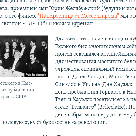
гражданская жена, актриса Московского художественно
ева, приемный сын Юрий Желябужский (будущий изв
; о его фильме
"Папиросница от Моссельпрома"
мы ра
и связной РСДРП (б) Николай Буренин.
Для литераторов и читающей пу
Горького был значительным соб
приезд освещался крупнейшими
Для чествования маститого белл
учрежден специальный комитет,
вошли Джек Лондон, Марк Твен
Горького в Нью-
Синклер и Уильям Дин Хауэллс.
 из публикации.
день пребывания Горького в Н
нгресса США
Твен и Хауэллс посетили его в 
отеле "Бельклер" (Belleclaire). 
день собратья по перу дали ему 
 по левую руку от буревестника революции.