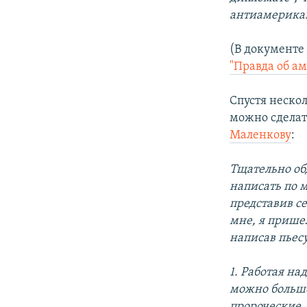
антиамерика
(В документе
"Правда об а
Спустя нескол
можно сделать
Маленкову
:
Тщательно об
написать по 
представив се
мне, я пришел
написав пьес
1. Работая на
можно больше
пророческие,