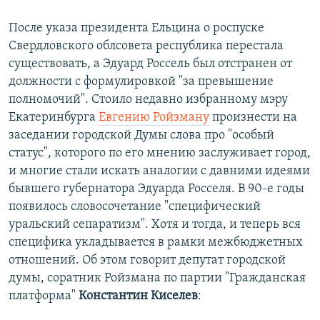
После указа президента Ельцина о роспуске
Свердловского облсовета республика перестала
существовать, а Эдуард Россель был отстранен от
должности с формулировкой "за превышение
полномочий". Стоило недавно избранному мэру
Екатеринбурга
Евгению Ройзману
произнести на
заседании городской Думы слова про "особый
статус", которого по его мнению заслуживает город,
и многие стали искать аналогии с давними идеями
бывшего губернатора Эдуарда Росселя. В 90-е годы
появилось словосочетание "специфический
уральский сепаратизм". Хотя и тогда, и теперь вся
специфика укладывается в рамки межбюджетных
отношений. Об этом говорит депутат городской
думы, соратник Ройзмана по партии "Гражданская
платформа"
Константин Киселев
: