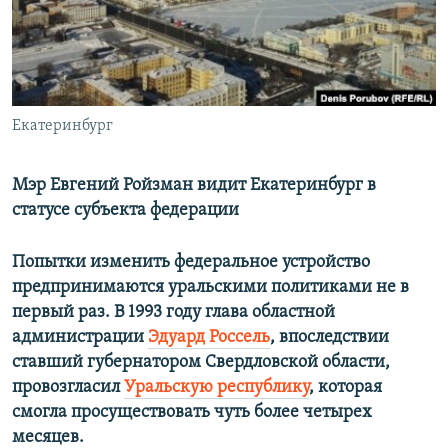
РАСПИСАНИЕ ВЕЩАНИЯ
ПОДПИШИТЕСЬ НА РАССЫЛКУ
СОЦИАЛЬНЫЕ СЕТИ
Екатеринбург
Мэр Евгений Ройзман видит Екатеринбург в
статусе субъекта федерации
Все сайты РСЕ/РС
Попытки изменить федеральное устройство
предпринимаются уральскими политиками не в
первый раз. В 1993 году глава областной
администрации
Эдуард Россель
, впоследствии
ставший губернатором Свердловской области,
провозгласил
Уральскую республику
, которая
смогла просуществовать чуть более четырех
месяцев.