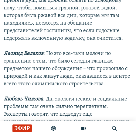
принять душ, мы должны бежать по холодному
полу, чтобы помыться грязной, ржавой водой,
которая была ржавой все дни, которые мы там
находились, несмотря на обещание
представителей гостиницы, что если подольше
подержать включенную водичку, она очистится.
Леонид Велехов
: Но это все-таки мелочи по
сравнению с тем, что было сегодня главным
предметом нашего обсуждения – что произошло с
природой и как живут люди, оказавшиеся в центре
всего этого олимпийского строительства.
Любовь Чижова
: Да, экологические и социальные
проблемы там очень сильно переплетены.
Эксперты говорят, что подведут еще
заключительные итоги, как Олимпиада отразилась
ЭФИР
на местной природе, на местном населении. Но вот