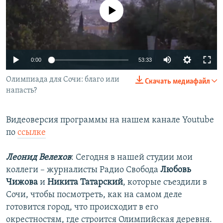
РАСПИСАНИЕ ВЕЩАНИЯ
No media source currently available
ПОДПИШИТЕСЬ НА РАССЫЛКУ
СОЦИАЛЬНЫЕ СЕТИ
0:00
53:33
Олимпиада для Сочи: благо или
Скачать медиафайл
напасть?
Видеоверсия программы на нашем канале Youtube
Все сайты РСЕ/РС
по
ссылке
Леонид Велехов
: Сегодня в нашей студии мои
коллеги – журналисты Радио Свобода
Любовь
Чижова
и
Никита Татарский
, которые съездили в
Сочи, чтобы посмотреть, как на самом деле
готовится город, что происходит в его
окрестностям, где строится Олимпийская деревня.