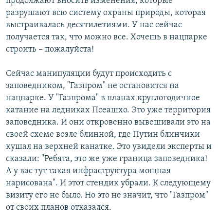
продолжают вносить изменения, которые
разрушают всю систему охраны природы, которая
выстраивалась десятилетиями. У нас сейчас
получается так, что можно все. Хочешь в нацпарке
строить – пожалуйста!
Сейчас манипуляции будут происходить с
заповедником, "Газпром" не остановится на
нацпарке. У "Газпрома" в планах круглогодичное
катание на ледниках Псеашхо. Это уже территория
заповедника. И они откровенно вывешивали это на
своей схеме возле блинной, где Путин блинчики
кушал на верхней канатке. Это увидели эксперты и
сказали: "Ребята, это же уже граница заповедника!
А у вас тут такая инфраструктура мощная
нарисована". И этот стендик убрали. К следующему
визиту его не было. Но это не значит, что "Газпром"
от своих планов отказался.