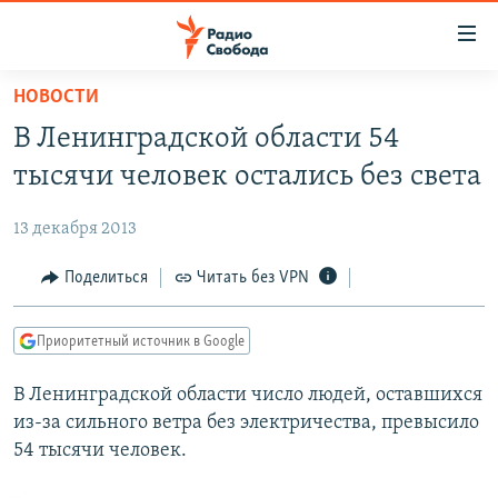
Ссылки
для
упрощенного
НОВОСТИ
ПРОГРАММЫ
доступа
В Ленинградской области 54
ПОДКАСТЫ
Вернуться
тысячи человек остались без света
к
АВТОРСКИЕ ПРОЕКТЫ
основному
13 декабря 2013
ЦИТАТЫ СВОБОДЫ
содержанию
Вернутся
МНЕНИЯ
Поделиться
Читать без VPN
к
КУЛЬТУРА
главной
Приоритетный источник в Google
навигации
IDEL.РЕАЛИИ
Вернутся
В Ленинградской области число людей, оставшихся
КАВКАЗ.РЕАЛИИ
к
из-за сильного ветра без электричества, превысило
СЕВЕР.РЕАЛИИ
поиску
54 тысячи человек.
СИБИРЬ.РЕАЛИИ