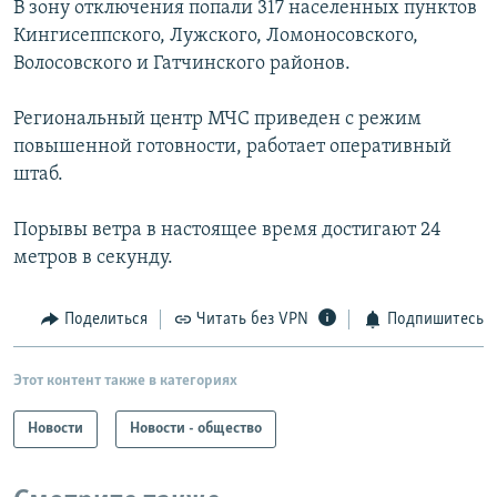
В зону отключения попали 317 населенных пунктов
РАСПИСАНИЕ ВЕЩАНИЯ
Кингисеппского, Лужского, Ломоносовского,
ПОДПИШИТЕСЬ НА РАССЫЛКУ
Волосовского и Гатчинского районов.
Региональный центр МЧС приведен с режим
СОЦИАЛЬНЫЕ СЕТИ
повышенной готовности, работает оперативный
штаб.
Порывы ветра в настоящее время достигают 24
метров в секунду.
Все сайты РСЕ/РС
Поделиться
Читать без VPN
Подпишитесь
Этот контент также в категориях
Новости
Новости - общество